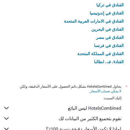
الفنادق في تركيا
الفنادق في إندونيسيا
الفنادق في الامارات العربية المتحدة
الفنادق في البحرين
الفنادق في مصر
الفنادق في فرنسا
الفنادق في المملكة المتحدة
الفنادق في إيطاليا
الفنادق في تايلاند
*
يحاول HotelsCombined بشكل دائم الحصول على الأسعار الدقيقة، ولكن
لا يمكن ضمان الأسعار
.
إليك السبب:
HotelsCombined ليس البائع
نقوم بتجميع الكثير من البيانات لك
لماذا لا تكون الأسعار دقيقة بنسبة 100٪؟