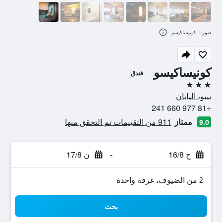
صور لـ كونيساكيسو
كونيساكيسو
فندق
3 نجوم
بيبو، اليابان
+81 977 660 241
ممتاز
911 من التقييمات تم التحقق منها
9.0
ح 16/8
-
ن 17/8
2 من الضيوف، غرفة واحدة
بحث