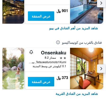
901 ﷼
عرض الصفقة
شاهد المزيد من أهم الفنادق في بيبو
فنادق بالقرب من كونيساكيسو
Onsenkaku
2 نجمتين
ممتاز 8.2
Tetsuwafuromoto1Kumi, بيبو, اليابان
0.1 كيلومتر عن وسط المدينة
373 ﷼
عرض الصفقة
شاهد المزيد من الفنادق القريبة