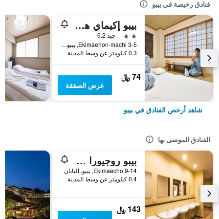
فنادق رخيصة في بيبو
بيبو إكيماي هوتل هاياشي
2 نجمتين
جيد 6.2
Ekimaehon-machi 3-5, بيبو, اليابان
0.3 كيلومتر عن وسط المدينة
74 ﷼
عرض الصفقة
شاهد أرخص الفنادق في بيبو
الفنادق الموصى بها
بيبو روجيورا ستاياساونا
9-14 Ekimaecho, بيبو, اليابان
0.4 كيلومتر عن وسط المدينة
143 ﷼