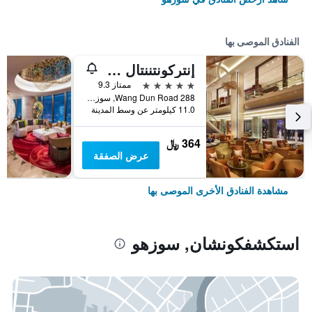
الفنادق الموصى بها
إنتركونتننتال سوتشو باي آيتش جي
5 نجوم
ممتاز 9.3
288 Wang Dun Road, سوزهو, الصين
11.0 كيلومتر عن وسط المدينة
364 ﷼
عرض الصفقة
مشاهدة الفنادق الأخرى الموصى بها
استكشفكونشان, سوزهو