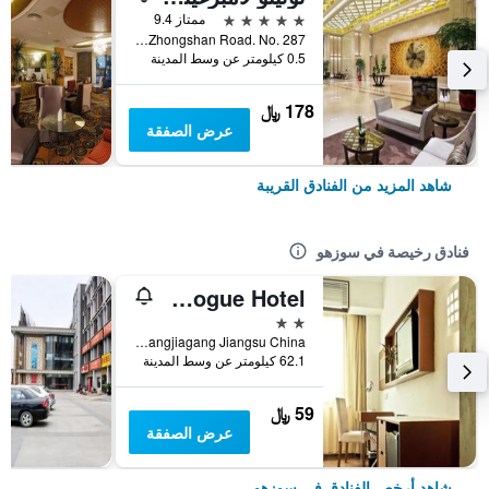
5 نجوم
ممتاز 9.4
Zhongshan Road. No. 287, سوزهو, الصين
0.5 كيلومتر عن وسط المدينة
178 ﷼
عرض الصفقة
شاهد المزيد من الفنادق القريبة
فنادق رخيصة في سوزهو
Zhangjiagang Newstay Vogue Hotel
2 نجمتين
No.84 Chang'an South Rd. Zhangjiagang Jiangsu China, سوزهو, الصين
62.1 كيلومتر عن وسط المدينة
59 ﷼
عرض الصفقة
شاهد أرخص الفنادق في سوزهو