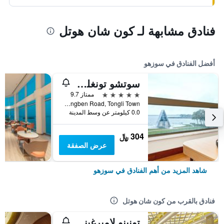
فنادق مشابهة لـ كون شان هوتل
أفضل الفنادق في سوزهو
سوتشو تونغلي ليك فيو هوتل
5 نجوم
ممتاز 9.7
No. 8 Chongben Road, Tongli Town, سوزهو, الصين
0.0 كيلومتر عن وسط المدينة
304 ﷼
عرض الصفقة
شاهد المزيد من أهم الفنادق في سوزهو
فنادق بالقرب من كون شان هوتل
تونينو لامبرغيني هوتل مونشان سيتي سنتر