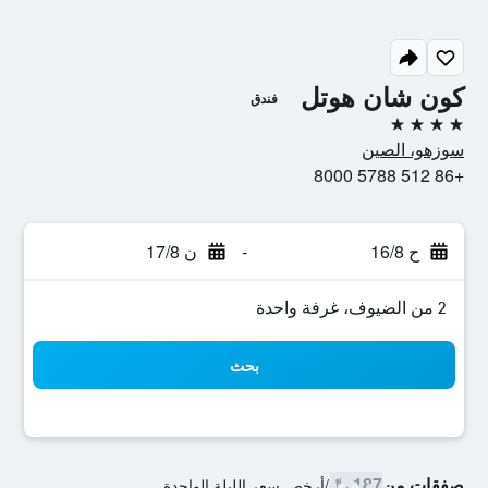
كون شان هوتل
فندق
4 نجوم
سوزهو، الصين
+86 512 5788 8000
ح 16/8
-
ن 17/8
2 من الضيوف، غرفة واحدة
بحث
صفقات من
187 ﷼
/
أرخص سعر الليلة الواحدة