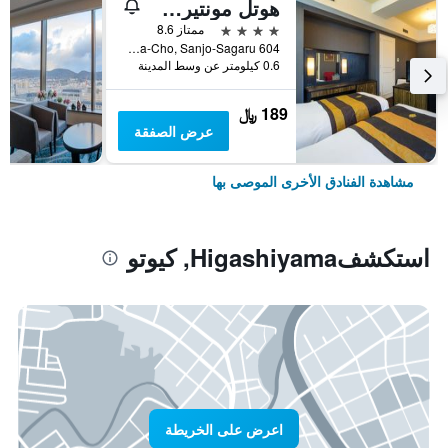
هوتل مونتيري كيوتو
4 نجوم
ممتاز 8.6
604 Manjuya-Cho, Sanjo-Sagaru, كيوتو, اليابان
0.6 كيلومتر عن وسط المدينة
189 ﷼
عرض الصفقة
مشاهدة الفنادق الأخرى الموصى بها
استكشفHigashiyama, كيوتو
اعرض على الخريطة