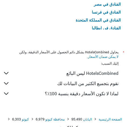
الفنادق في مصر
الفنادق في فرنسا
الفنادق في المملكة المتحدة
الفنادق في إيطاليا
الفنادق في تايلاند
*
يحاول HotelsCombined بشكل دائم الحصول على الأسعار الدقيقة، ولكن
لا يمكن ضمان الأسعار
.
إليك السبب:
HotelsCombined ليس البائع
نقوم بتجميع الكثير من البيانات لك
لماذا لا تكون الأسعار دقيقة بنسبة 100٪؟
الصفحة الرئيسية
اليابان
95,490
محافظة كيوتو
6,979
كيوتو
6,303