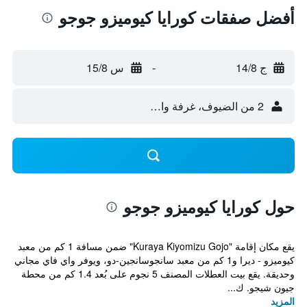
أفضل صفقات كورايا كيوميزو جوجو
ج 14/8
-
س 15/8
2 من الضيوف، غرفة واحدة
حول كورايا كيوميزو جوجو
يقع مكان إقامة "Kuraya Kiyomizu Gojo" ضمن مسافة 1 كم من معبد
كيوميزو - ديرا و1 كم من معبد سانجوسانجين-دو، ويوفر واي فاي مجاني
وحديقة. يقع بيت العطلات المصنف 5 نجوم على بُعد 1.4 كم من محطة
جيون شيجو. ك...
المزيد