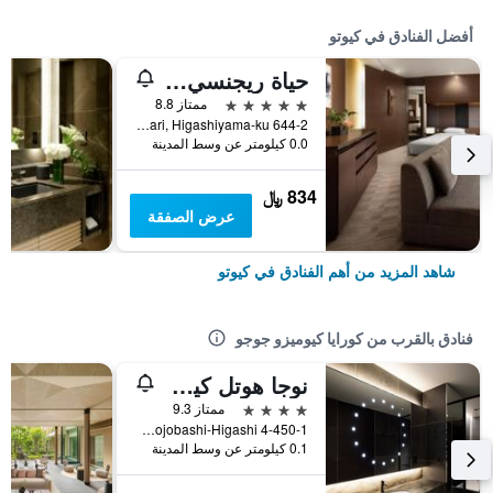
أفضل الفنادق في كيوتو
حياة ريجنسي كيوتو
5 نجوم
ممتاز 8.8
644-2 Sanjusangendo-Mawari, Higashiyama-ku, كيوتو, اليابان
0.0 كيلومتر عن وسط المدينة
834 ﷼
عرض الصفقة
شاهد المزيد من أهم الفنادق في كيوتو
فنادق بالقرب من كورايا كيوميزو جوجو
نوجا هوتل كيوميزو كيوتو
4 نجوم
ممتاز 9.3
4-450-1 Gojobashi-Higashi, كيوتو, اليابان
0.1 كيلومتر عن وسط المدينة