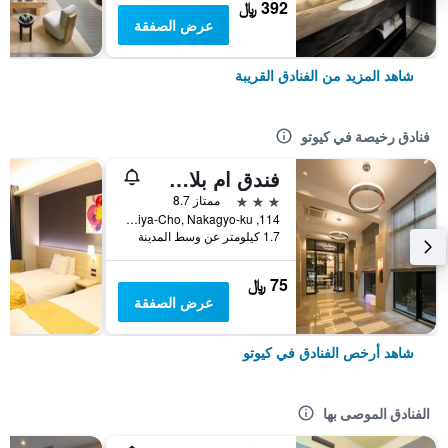
392 ﷼
عرض الصفقة
شاهد المزيد من الفنادق القريبة
فنادق رخيصة في كيوتو
فندق ام بلاس شيجاو أوميا
3 نجوم
ممتاز 8.7
114, Nishikiomiya-Cho, Nakagyo-ku, كيوتو, اليابان
1.7 كيلومتر عن وسط المدينة
75 ﷼
عرض الصفقة
شاهد أرخص الفنادق في كيوتو
الفنادق الموصى بها