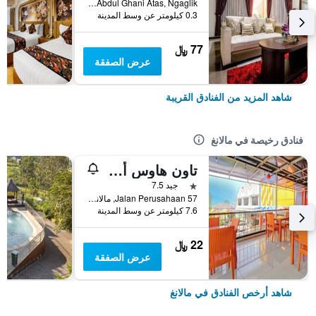
Jalan Abdul Ghani Atas, Ngaglik, مالانغ, إندونيسيا
0.3 كيلومتر عن وسط المدينة
77 ﷼
عرض الصفقة
شاهد المزيد من الفنادق القريبة
فنادق رخيصة في مالانغ
تاون هاوس أوك مالانج نير ايتن مالانغ فوميرلي فريز هوتل سينجوساري
نجمة واحدة
جيد 7.5
Jalan Perusahaan 57, مالانغ, إندونيسيا
7.6 كيلومتر عن وسط المدينة
22 ﷼
عرض الصفقة
شاهد أرخص الفنادق في مالانغ