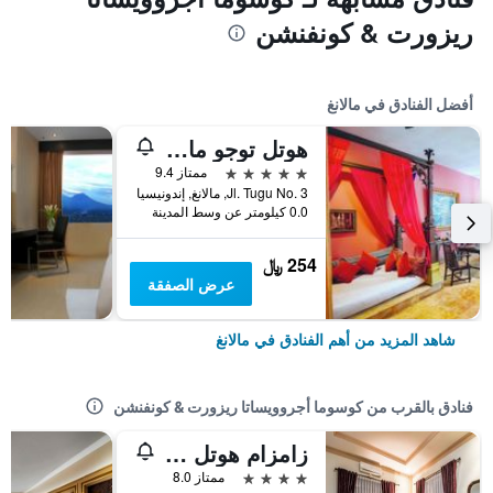
ريزورت & كونفنشن
أفضل الفنادق في مالانغ
هوتل توجو مالانج
5 نجوم
ممتاز 9.4
Jl. Tugu No. 3, مالانغ, إندونيسيا
0.0 كيلومتر عن وسط المدينة
254 ﷼
عرض الصفقة
شاهد المزيد من أهم الفنادق في مالانغ
فنادق بالقرب من كوسوما أجروويساتا ريزورت & كونفنشن
زامزام هوتل آند كونفينشن باتو بويرد باي أرتشيبيلاجو
4 نجوم
ممتاز 8.0