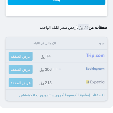
صفقات من
74 ﷼
/
أرخص سعر الليلة الواحدة
مزود
الإجمالي في الليلة
74 ﷼
عرض الصفقة
206 ﷼
عرض الصفقة
213 ﷼
عرض الصفقة
6 صفقات إضافية لـ كوسوما أجروويساتا ريزورت & كونفنشن