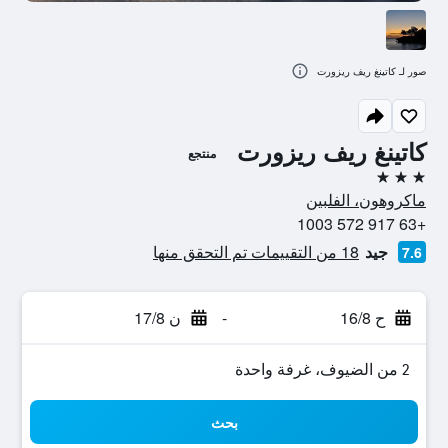
صور لـ كاتينغ ريف ريزورت
كاتينغ ريف ريزورت
منتجع
3 نجوم
ماكروهون، الفلبين
+63 917 572 1003
جيد
18 من التقييمات تم التحقق منها
7.6
ح 16/8
-
ن 17/8
2 من الضيوف، غرفة واحدة
بحث