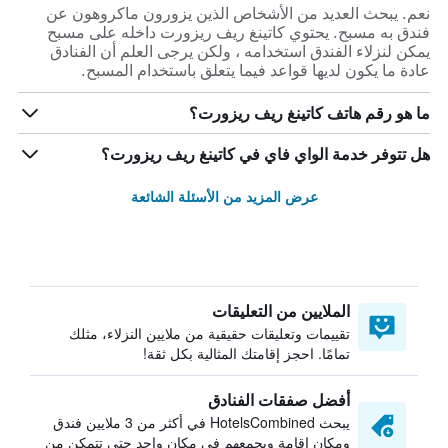
نعم. يبحث العديد من الأشخاص الذين يزورون ماكروهون عن
فندق به مسبح. يحتوي كاتينغ ريف ريزورت داخله على مسبح
يمكن لنزلاء الفندق استخدامه ، ولكن يرجى العلم أن الفنادق
عادة ما يكون لديها قواعد فيما يتعلق باستخدام المسبح.
ما هو رقم هاتف كاتينغ ريف ريزورت؟
هل تتوفر خدمة الواي فاي في كاتينغ ريف ريزورت؟
عرض المزيد من الأسئلة الشائعة
الملايين من التعليقات
تقييمات وتعليقات حقيقية من ملايين النزلاء، مثلك
تمامًا. احجز إقامتك المثالية بكل ثقة!
أفضل صفقات الفنادق
يبحث HotelsCombined في أكثر من 3 ملايين فندق
ومكان إقامة ويجمعهم في مكان واحد حتى تتمكن من