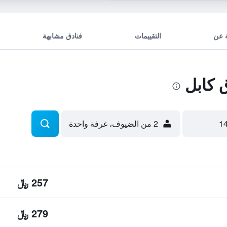
 عن
التقييمات
فنادق مشابهة
 كابل
2 من الضيوف، غرفة واحدة
257 ﷼
279 ﷼