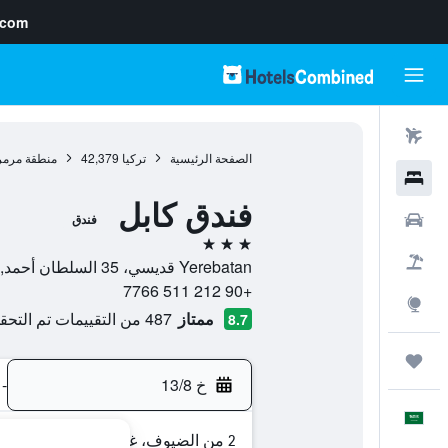
.com
رحلات طيران
الصفحة الرئيسية
تركيا
42,379
منطقة مرمر
فنادق
فندق كابل
سيارات
فندق
3 نجوم
حزم العروض
Yerebatan قديسي، 35 السلطان أحمد, 34400, اسطنبول, محافظة إسطنبول, تركيا
+90 212 511 7766
استكشاف
ممتاز
487 من التقييمات تم التحقق منها
8.7
رحلات
خ 13/8
-
العَرَبِيَّة
2 من الضيوف، غرفة واحدة