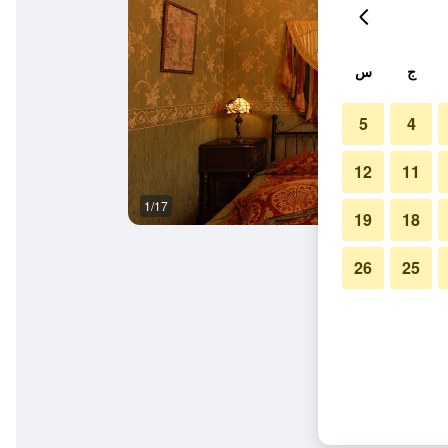
ج
س
5
4
12
11
1/17
آخر
19
18
26
25