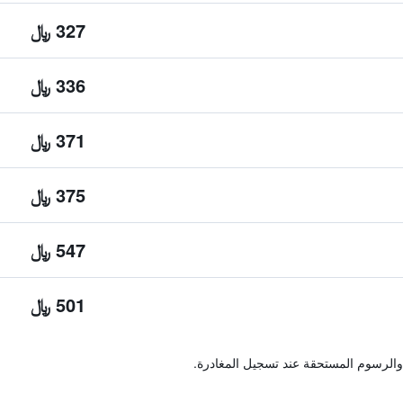
327 ﷼
336 ﷼
371 ﷼
375 ﷼
547 ﷼
501 ﷼
والرسوم المستحقة عند تسجيل المغادرة.