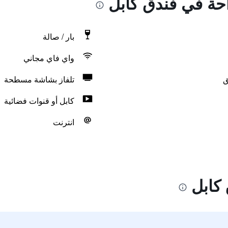
احة في فندق كابل
بار / صالة
واي فاي مجاني
ق
تلفاز بشاشة مسطحة
كابل أو قنوات فضائية
انترنت
كابل