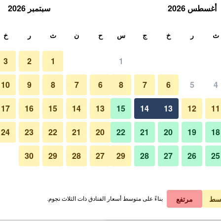
أغسطس 2026
سبتمبر 2026
ث
ث
ر
خ
ج
س
ح
ن
ث
ر
خ
3
2
1
1
لة الواحدة
10
9
8
7
6
8
7
6
5
4
غرفة نوم
لي في الليلة
17
16
15
14
13
15
14
13
12
11
 ﷼
عرض الصفقة
24
23
22
21
20
22
21
20
19
18
30
29
28
27
29
28
27
26
25
صور لـ فندق كابل
 ﷼
عرض الصفقة
 ﷼
عرض الصفقة
سط
مرتفع
بناءً على متوسط أسعار الفنادق ذات الثلاث نجوم.