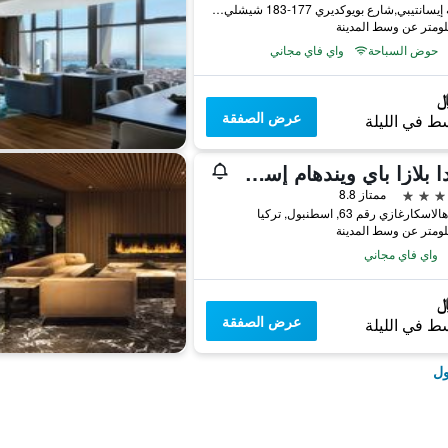
منطقة إيسانتيبي,شارع بويوكديري 177-183 شيشلي, اسطنبول, تركيا
حوض السباحة
واي فاي مجاني
عرض الصفقة
ط في الليلة
رمادا بلازا باي ويندهام إسطنبول سيتي سنتر
ممتاز 8.8
كارغازي رقم 63, اسطنبول, تركيا
واي فاي مجاني
عرض الصفقة
ط في الليلة
ول