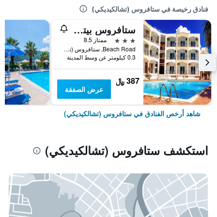
فنادق رخيصة في ستافروس (تشالكيديكي)
ستافروس بيتش هوتل
3 نجوم
ممتاز 8.5
Beach Road, ستافروس (تشالكيديكي), اليونان
0.3 كيلومتر عن وسط المدينة
387 ﷼
عرض الصفقة
شاهد أرخص الفنادق في ستافروس (تشالكيديكي)
استكشف ستافروس (تشالكيديكي)