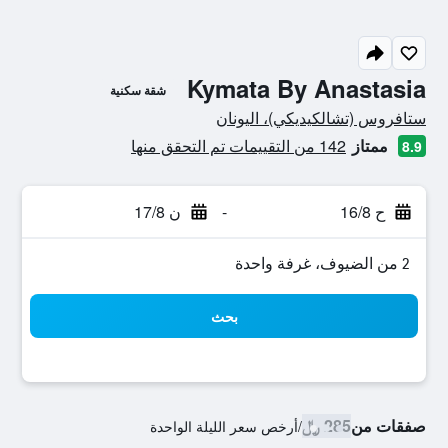
Kymata By Anastasia
شقة سكنية
تقييم فئة 0
ستافروس (تشالكيديكي)، اليونان
ممتاز
142 من التقييمات تم التحقق منها
8.9
ح 16/8
-
ن 17/8
2 من الضيوف، غرفة واحدة
بحث
صفقات من
285 ﷼
/
أرخص سعر الليلة الواحدة