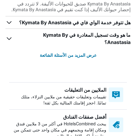
Kymata By Anastasia صديق للحيوانات الأليفة. لا تتردد في
إحضار حيوانك الأليف إذا كنت تقيم في Kymata By Anastasia.
هل تتوفر خدمة الواي فاي في Kymata By Anastasia؟
ما هو وقت تسجيل المغادرة في Kymata By
Anastasia؟
عرض المزيد من الأسئلة الشائعة
الملايين من التعليقات
تقييمات وتعليقات حقيقية من ملايين النزلاء، مثلك
تمامًا. احجز إقامتك المثالية بكل ثقة!
أفضل صفقات الفنادق
يبحث HotelsCombined في أكثر من 3 ملايين فندق
ومكان إقامة ويجمعهم في مكان واحد حتى تتمكن من
مقارنة أماكن الإقامة المثالية.