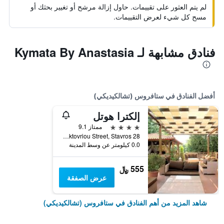
لم يتم العثور على تقييمات. حاول إزالة مرشح أو تغيير بحثك أو
مسح كل شيء لعرض التقييمات.
فنادق مشابهة لـ Kymata By Anastasia
أفضل الفنادق في ستافروس (تشالكيديكي)
إلكترا هوتل
4 نجوم
ممتاز 9.1
28 Oktovriou Street, Stavros, ستافروس (تشالكيديكي), اليونان
0.0 كيلومتر عن وسط المدينة
555 ﷼
عرض الصفقة
شاهد المزيد من أهم الفنادق في ستافروس (تشالكيديكي)