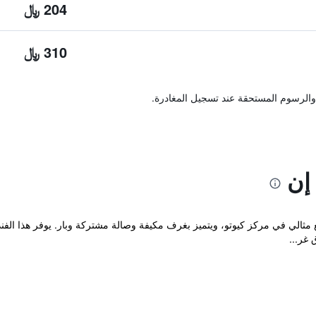
204 ﷼
310 ﷼
والرسوم المستحقة عند تسجيل المغادرة.
إن
 غر...