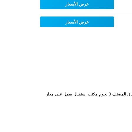
عرض الأسعار
عرض الأسعار
يقع مكان إقامة "Kyoto Central Inn" بموقع مثالي في مركز كيوتو، ويتميز بغرف مكيفة وصالة مشتركة وبار. يوفر هذا الفندق المصنف 3 نجوم مكتب استقبال يعمل على مدار