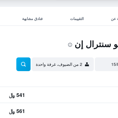
 عن
التقييمات
فنادق مشابهة
 سنترال إن
2 من الضيوف، غرفة واحدة
541 ﷼
561 ﷼