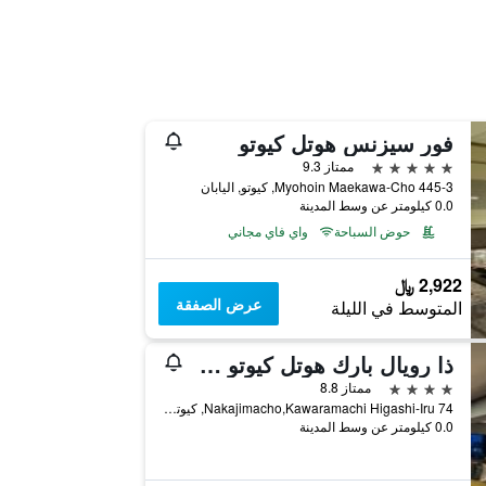
فور سيزنس هوتل كيوتو
5 نجوم
ممتاز 9.3
445-3 Myohoin Maekawa-Cho, كيوتو, اليابان
0.0 كيلومتر عن وسط المدينة
حوض السباحة
واي فاي مجاني
2,922 ﷼
عرض الصفقة
المتوسط في الليلة
ذا رويال بارك هوتل كيوتو سانجو
4 نجوم
ممتاز 8.8
74 Nakajimacho,Kawaramachi Higashi-Iru, كيوتو, اليابان
0.0 كيلومتر عن وسط المدينة