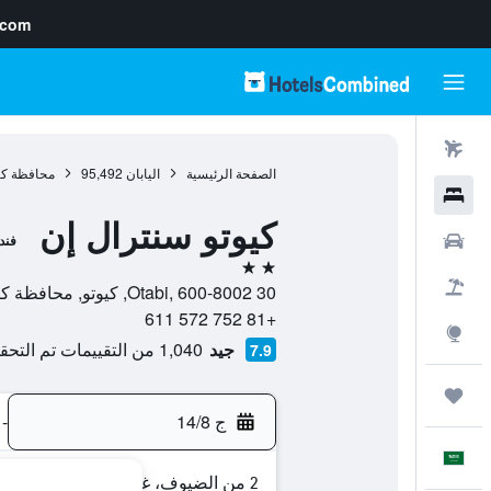
.com
رحلات طيران
الصفحة الرئيسية
اليابان
95,492
محافظة كي
فنادق
كيوتو سنترال إن
سيارات
فند
2 نجمتين
حزم العروض
30 Otabi, 600-8002, كيوتو, محافظة كيوتو, اليابان
+81 752 572 611
استكشاف
جيد
1,040 من التقييمات تم التحقق منها
7.9
رحلات
ج 14/8
-
العَرَبِيَّة
2 من الضيوف، غرفة واحدة