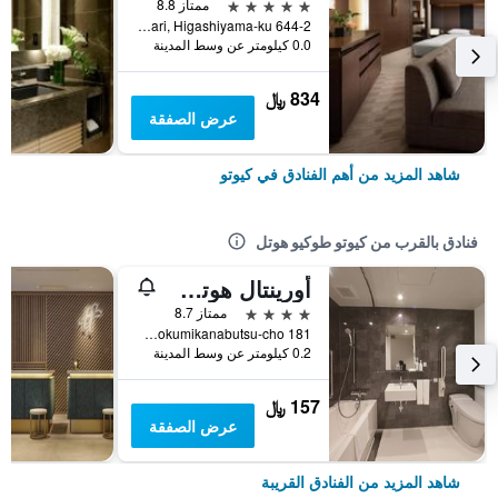
5 نجوم
ممتاز 8.8
644-2 Sanjusangendo-Mawari, Higashiyama-ku, كيوتو, اليابان
0.0 كيلومتر عن وسط المدينة
834 ﷼
عرض الصفقة
شاهد المزيد من أهم الفنادق في كيوتو
فنادق بالقرب من كيوتو طوكيو هوتل
أورينتال هوتل كيوتو روكوجو
4 نجوم
ممتاز 8.7
181 Bokumikanabutsu-cho, كيوتو, اليابان
0.2 كيلومتر عن وسط المدينة
157 ﷼
عرض الصفقة
شاهد المزيد من الفنادق القريبة