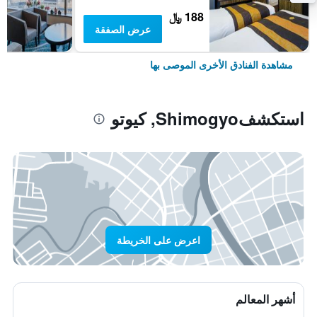
188 ﷼
عرض الصفقة
مشاهدة الفنادق الأخرى الموصى بها
استكشفShimogyo, كيوتو
اعرض على الخريطة
أشهر المعالم