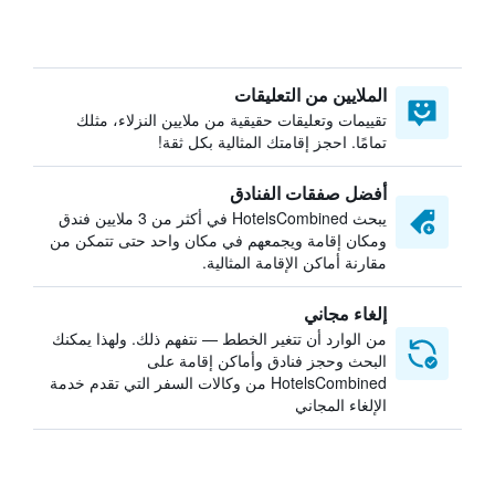
الملايين من التعليقات
تقييمات وتعليقات حقيقية من ملايين النزلاء، مثلك
تمامًا. احجز إقامتك المثالية بكل ثقة!
أفضل صفقات الفنادق
يبحث HotelsCombined في أكثر من 3 ملايين فندق
ومكان إقامة ويجمعهم في مكان واحد حتى تتمكن من
مقارنة أماكن الإقامة المثالية.
إلغاء مجاني
من الوارد أن تتغير الخطط — نتفهم ذلك. ولهذا يمكنك
البحث وحجز فنادق وأماكن إقامة على
HotelsCombined من وكالات السفر التي تقدم خدمة
الإلغاء المجاني