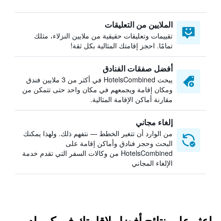
الملايين من التعليقات
تقييمات وتعليقات حقيقية من ملايين النزلاء، مثلك
تمامًا. احجز إقامتك المثالية بكل ثقة!
أفضل صفقات الفنادق
يبحث HotelsCombined في أكثر من 3 ملايين فندق
ومكان إقامة ويجمعهم في مكان واحد حتى تتمكن من
مقارنة أماكن الإقامة المثالية.
إلغاء مجاني
من الوارد أن تتغير الخطط — نتفهم ذلك. ولهذا يمكنك
البحث وحجز فنادق وأماكن إقامة على
HotelsCombined من وكالات السفر التي تقدم خدمة
الإلغاء المجاني