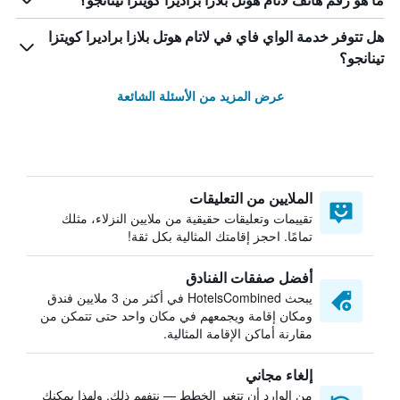
ما هو رقم هاتف لاتام هوتل بلازا براديرا كويتزا تينانجو؟
هل تتوفر خدمة الواي فاي في لاتام هوتل بلازا براديرا كويتزا
تينانجو؟
عرض المزيد من الأسئلة الشائعة
الملايين من التعليقات
تقييمات وتعليقات حقيقية من ملايين النزلاء، مثلك
تمامًا. احجز إقامتك المثالية بكل ثقة!
أفضل صفقات الفنادق
يبحث HotelsCombined في أكثر من 3 ملايين فندق
ومكان إقامة ويجمعهم في مكان واحد حتى تتمكن من
مقارنة أماكن الإقامة المثالية.
إلغاء مجاني
من الوارد أن تتغير الخطط — نتفهم ذلك. ولهذا يمكنك