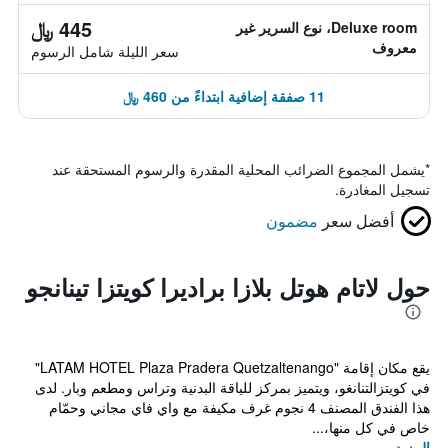
445 ﷼
Deluxe room، نوع السرير غير
معروف
سعر الليلة شامل الرسوم
11 صفقة إضافية ابتداءً من 460 ﷼
*
يشمل المجموع الضرائب المحلية المقدرة والرسوم المستحقة عند
تسجيل المغادرة.
أفضل سعر
مضمون
حول لاتام هوتل بلازا براديرا كويتزا تينانجو
يقع مكان إقامة "LATAM HOTEL Plaza Pradera Quetzaltenango"
في كويتزالتنانغو، ويتميز بمركز للياقة البدنية وتراس ومطعم وبار. لدى
هذا الفندق المصنف 4 نجوم غرف مكيفة مع واي فاي مجاني وحمّام
خاص في كل منها،...
المزيد