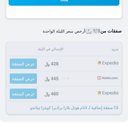
صفقات من
428 ﷼
/
أرخص سعر الليلة الواحدة
مزود
الإجمالي في الليلة
428 ﷼
عرض الصفقة
445 ﷼
عرض الصفقة
460 ﷼
عرض الصفقة
13 صفقة إضافية لـ لاتام هوتل بلازا براديرا كويتزا تينانجو