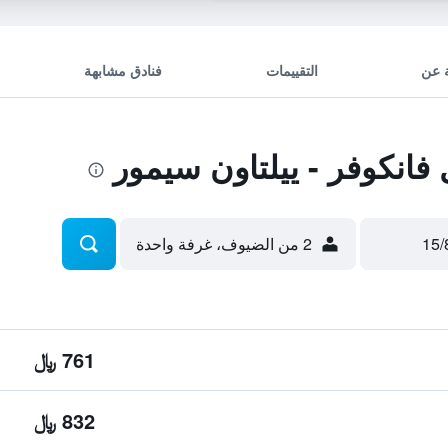
 عن
التقييمات
فنادق مشابهة
انكوفر - ييلتاون سيمور
2 من الضيوف، غرفة واحدة
761 ﷼
832 ﷼