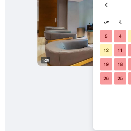
ج
س
5
4
12
11
1/29
المظهر الخارجي
19
18
26
25
ر