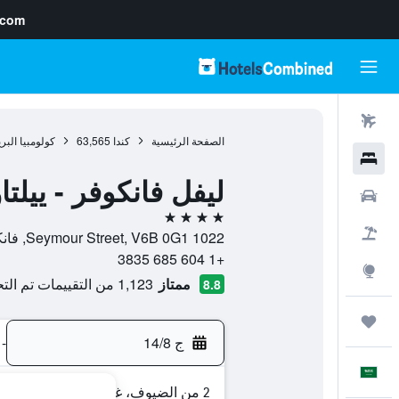
.com
رحلات طيران
الصفحة الرئيسية
كندا
63,565
كولومبيا البر
فنادق
ليفل فانكوفر - ييلت
سيارات
4 نجوم
حزم العروض
1022 Seymour Street, V6B 0G1, فانكوفر, كولومبيا البريطانية, كندا
+1 604 685 3835
استكشاف
ممتاز
1,123 من التقييمات تم التحقق منها
8.8
رحلات
ج 14/8
-
العَرَبِيَّة
2 من الضيوف، غرفة واحدة