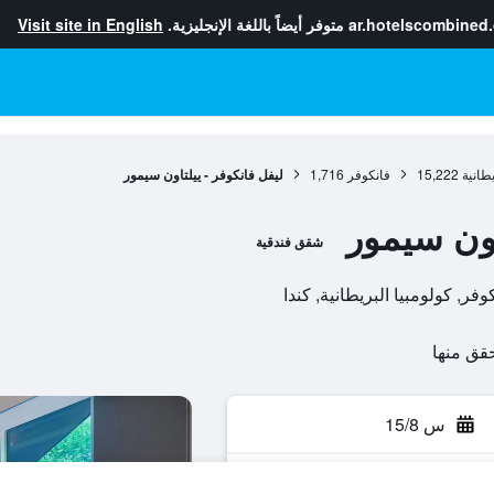
ar.hotelscombined
متوفر أيضاً باللغة الإنجليزية.
Visit site in English
يطانية
15,222
فانكوفر
1,716
ليفل فانكوفر - ييلتاون سيمور
اون سيمور
شقق فندقية
س 15/8