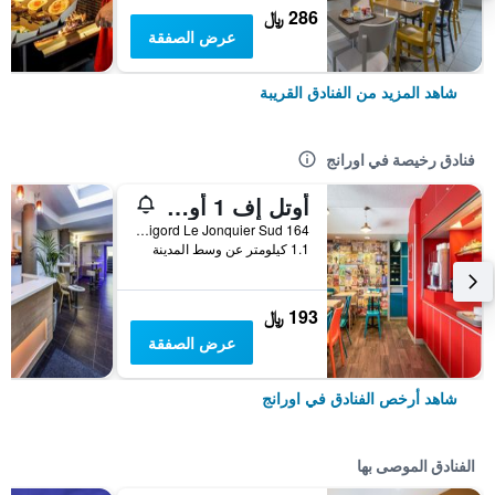
286 ﷼
عرض الصفقة
شاهد المزيد من الفنادق القريبة
فنادق رخيصة في اورانج
أوتل إف 1 أورانج سنتر إشانجور إيه 7 إيه 9
164 Rue Agis Rigord Le Jonquier Sud, اورانج, إقليم فوكلوز, فرنسا
1.1 كيلومتر عن وسط المدينة
193 ﷼
عرض الصفقة
شاهد أرخص الفنادق في اورانج
الفنادق الموصى بها