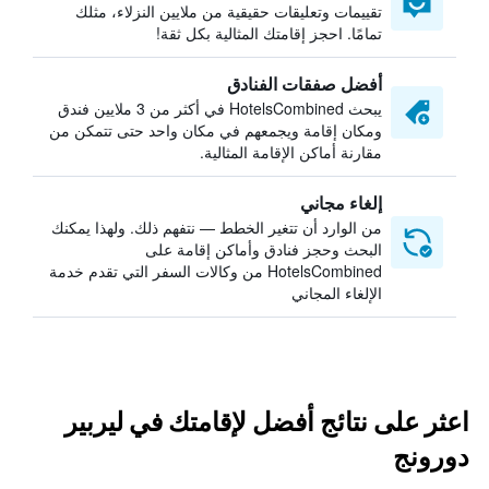
تقييمات وتعليقات حقيقية من ملايين النزلاء، مثلك
تمامًا. احجز إقامتك المثالية بكل ثقة!
أفضل صفقات الفنادق
يبحث HotelsCombined في أكثر من 3 ملايين فندق
ومكان إقامة ويجمعهم في مكان واحد حتى تتمكن من
مقارنة أماكن الإقامة المثالية.
إلغاء مجاني
من الوارد أن تتغير الخطط — نتفهم ذلك. ولهذا يمكنك
البحث وحجز فنادق وأماكن إقامة على
HotelsCombined من وكالات السفر التي تقدم خدمة
الإلغاء المجاني
اعثر على نتائج أفضل لإقامتك في ليربير
دورونج