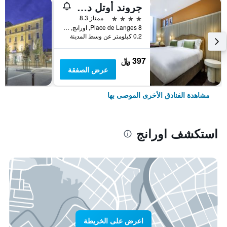
جروند أوتل دورونج، بي دبليو سيجنيتشر كوليكشن
4 نجوم
ممتاز 8.3
8 Place de Langes, اورانج, إقليم فوكلوز, فرنسا
0.2 كيلومتر عن وسط المدينة
397 ﷼
عرض الصفقة
مشاهدة الفنادق الأخرى الموصى بها
استكشف اورانج
اعرض على الخريطة