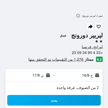
صور لـ ليربير دورونج
ليربير دورونج
فندق
2 نجمتين
اورانج، فرنسا
+33 4 90 34 09 23
ممتاز
1,276 من التقييمات تم التحقق منها
9.2
ح 16/8
-
ن 17/8
2 من الضيوف، غرفة واحدة
بحث