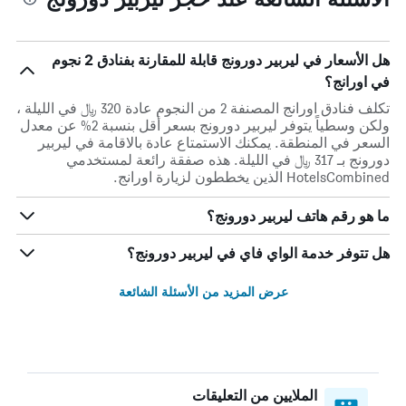
هل الأسعار في ليربير دورونج قابلة للمقارنة بفنادق 2 نجوم
في اورانج؟
تكلف فنادق اورانج المصنفة 2 من النجوم عادة 320 ﷼ في الليلة ،
ولكن وسطياً يتوفر ليربير دورونج بسعر أقل بنسبة 2% عن معدل
السعر في المنطقة. يمكنك الاستمتاع عادة بالاقامة في ليربير
دورونج بـ 317 ﷼ في الليلة. هذه صفقة رائعة لمستخدمي
HotelsCombined الذين يخططون لزيارة اورانج.
ما هو رقم هاتف ليربير دورونج؟
هل تتوفر خدمة الواي فاي في ليربير دورونج؟
عرض المزيد من الأسئلة الشائعة
الملايين من التعليقات