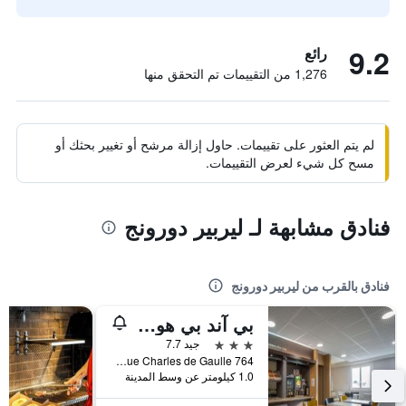
9.2
رائع
1,276 من التقييمات تم التحقق منها
لم يتم العثور على تقييمات. حاول إزالة مرشح أو تغيير بحثك أو
مسح كل شيء لعرض التقييمات.
فنادق مشابهة لـ ليربير دورونج
فنادق بالقرب من ليربير دورونج
بي آند بي هوتل أورانج
3 نجوم
جيد 7.7
764 Avenue Charles de Gaulle, اورانج, إقليم فوكلوز, فرنسا
1.0 كيلومتر عن وسط المدينة