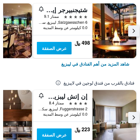
شتيجنبيرجر إيكون جراند هوتل هانديلشوف
5 نجوم
ممتاز 9.1
Salzgaesschen 6, ليبزيغ, سكسونيا, ألمانيا
0.0 كيلومتر عن وسط المدينة
498 ﷼
عرض الصفقة
شاهد المزيد من أهم الفنادق في ليبزيغ
فنادق بالقرب من فندق لوجين في لايبزيغ
إن إتش ليبزيج ميسي
4 نجوم
ممتاز 8.4
Fuggerstrasse 2, ليبزيغ, سكسونيا, ألمانيا
0.0 كيلومتر عن وسط المدينة
223 ﷼
عرض الصفقة