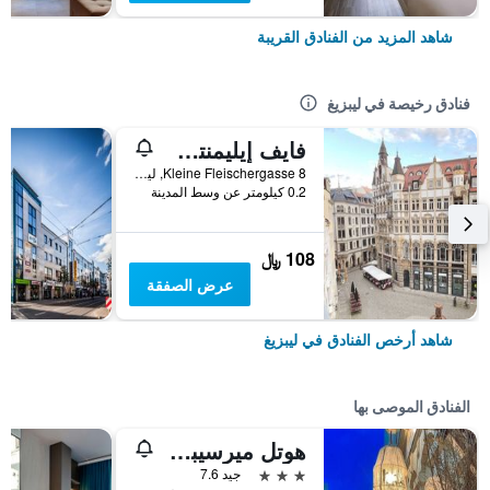
شاهد المزيد من الفنادق القريبة
فنادق رخيصة في ليبزيغ
فايف إيليمنتس هوستل ليبزيج
Kleine Fleischergasse 8, ليبزيغ, سكسونيا, ألمانيا
0.2 كيلومتر عن وسط المدينة
108 ﷼
عرض الصفقة
شاهد أرخص الفنادق في ليبزيغ
الفنادق الموصى بها
هوتل ميرسيبرجر هوف
3 نجوم
جيد 7.6