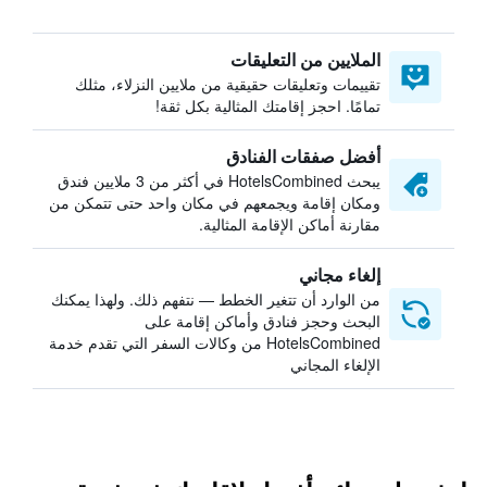
الملايين من التعليقات
تقييمات وتعليقات حقيقية من ملايين النزلاء، مثلك
تمامًا. احجز إقامتك المثالية بكل ثقة!
أفضل صفقات الفنادق
يبحث HotelsCombined في أكثر من 3 ملايين فندق
ومكان إقامة ويجمعهم في مكان واحد حتى تتمكن من
مقارنة أماكن الإقامة المثالية.
إلغاء مجاني
من الوارد أن تتغير الخطط — نتفهم ذلك. ولهذا يمكنك
البحث وحجز فنادق وأماكن إقامة على
HotelsCombined من وكالات السفر التي تقدم خدمة
الإلغاء المجاني