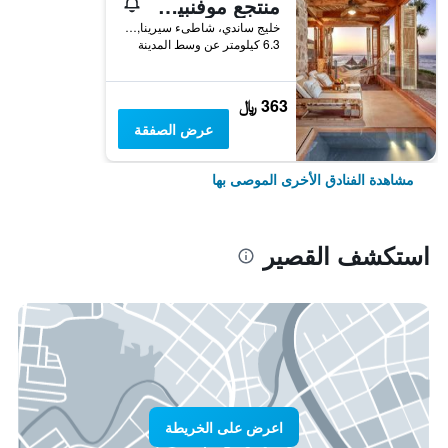
منتجع موفنبيك القصير
خليج ساندي، شاطىء سيرينا, القصير, مصر
6.3 كيلومتر عن وسط المدينة
363 ﷼
عرض الصفقة
مشاهدة الفنادق الأخرى الموصى بها
استكشف القصير
اعرض على الخريطة