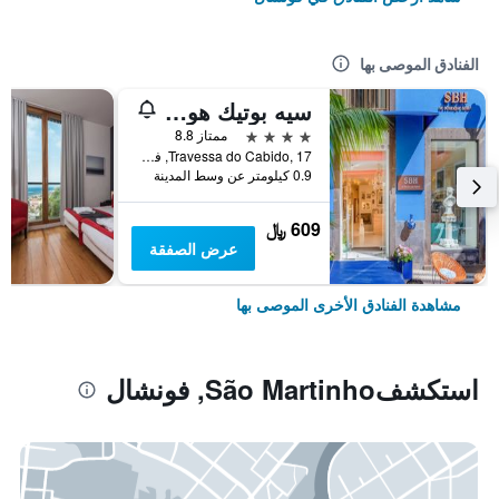
الفنادق الموصى بها
سيه بوتيك هوتيل
4 نجوم
ممتاز 8.8
Travessa do Cabido, 17, فونشال, جزر ماديرا, البرتغال
0.9 كيلومتر عن وسط المدينة
609 ﷼
عرض الصفقة
مشاهدة الفنادق الأخرى الموصى بها
استكشفSão Martinho, فونشال