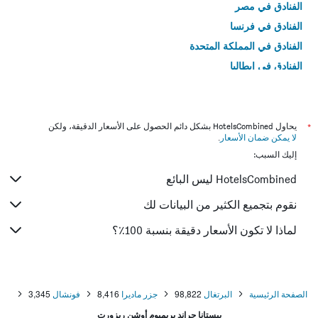
الفنادق في مصر
الفنادق في فرنسا
الفنادق في المملكة المتحدة
الفنادق في إيطاليا
الفنادق في تايلاند
*
يحاول HotelsCombined بشكل دائم الحصول على الأسعار الدقيقة، ولكن
لا يمكن ضمان الأسعار
.
إليك السبب:
HotelsCombined ليس البائع
نقوم بتجميع الكثير من البيانات لك
لماذا لا تكون الأسعار دقيقة بنسبة 100٪؟
الصفحة الرئيسية
البرتغال
98,822
جزر ماديرا
8,416
فونشال
3,345
بيستانا جراند بريميوم أوشن ريزورت