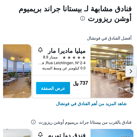
فنادق مشابهة لـ بيستانا جراند بريميوم
أوشن ريزورت
أفضل الفنادق في فونشال
ميليا ماديرا مار
5 نجوم
ممتاز 8.9
Rua Leichlingen, Nº 2-4, فونشال, جزر ماديرا, البرتغال
0.0 كيلومتر عن وسط المدينة
737 ﷼
عرض الصفقة
شاهد المزيد من أهم الفنادق في فونشال
فنادق بالقرب من بيستانا جراند بريميوم أوشن ريزورت
فندق دوا توريه