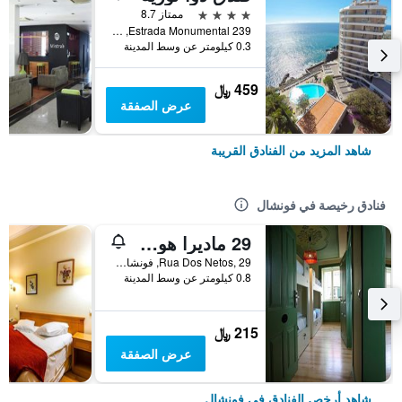
4 نجوم
ممتاز 8.7
Estrada Monumental 239, فونشال, جزر ماديرا, البرتغال
0.3 كيلومتر عن وسط المدينة
459 ﷼
عرض الصفقة
شاهد المزيد من الفنادق القريبة
فنادق رخيصة في فونشال
29 ماديرا هوستل
Rua Dos Netos, 29, فونشال, جزر ماديرا, البرتغال
0.8 كيلومتر عن وسط المدينة
215 ﷼
عرض الصفقة
شاهد أرخص الفنادق في فونشال