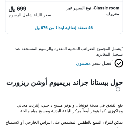
699 ﷼
Classic room، نوع السرير غير
معروف
سعر الليلة شامل الرسوم
46 صفقة إضافية ابتداءً من 676 ﷼
*
يشمل المجموع الضرائب المحلية المقدرة والرسوم المستحقة عند
تسجيل المغادرة.
أفضل سعر
مضمون
حول بيستانا جراند بريميوم أوشن ريزورت
يقع الفندق في مدينة فونشال و يوفر مسبح داخلي، إنترنت مجاني
وجاكوزي. كما يتوفر أيضاً مركز للياقة البدنية ومسبح مياه مالحة.
يمكن للنزلاء التمتع بالطقس المشمس على التراس الخارجي أوالاستمتاع
بمشروب...