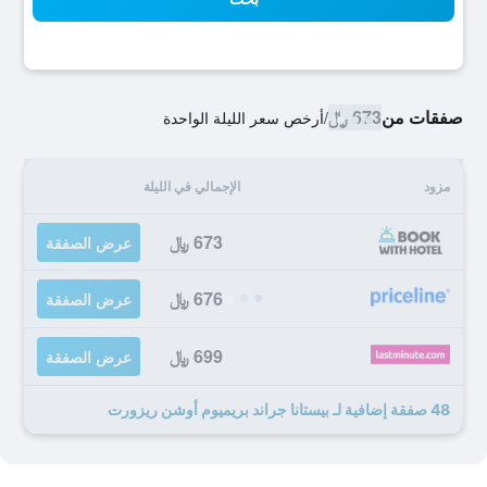
صفقات من
673 ﷼
/
أرخص سعر الليلة الواحدة
مزود
الإجمالي في الليلة
673 ﷼
عرض الصفقة
676 ﷼
عرض الصفقة
699 ﷼
عرض الصفقة
48 صفقة إضافية لـ بيستانا جراند بريميوم أوشن ريزورت