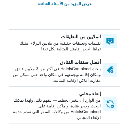
عرض المزيد من الأسئلة الشائعة
الملايين من التعليقات
تقييمات وتعليقات حقيقية من ملايين النزلاء، مثلك
تمامًا. احجز إقامتك المثالية بكل ثقة!
أفضل صفقات الفنادق
يبحث HotelsCombined في أكثر من 3 ملايين فندق
ومكان إقامة ويجمعهم في مكان واحد حتى تتمكن من
مقارنة أماكن الإقامة المثالية.
إلغاء مجاني
من الوارد أن تتغير الخطط — نتفهم ذلك. ولهذا يمكنك
البحث وحجز فنادق وأماكن إقامة على
HotelsCombined من وكالات السفر التي تقدم خدمة
الإلغاء المجاني