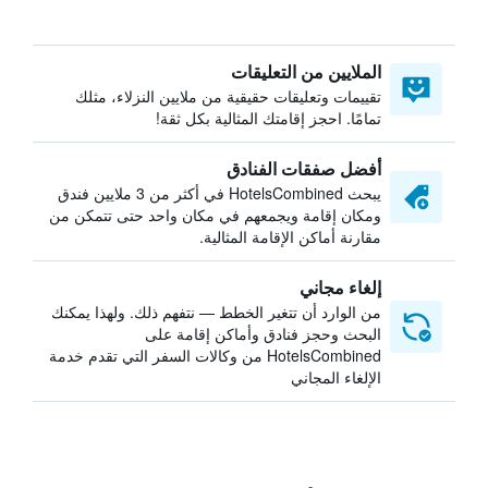
الملايين من التعليقات
تقييمات وتعليقات حقيقية من ملايين النزلاء، مثلك
تمامًا. احجز إقامتك المثالية بكل ثقة!
أفضل صفقات الفنادق
يبحث HotelsCombined في أكثر من 3 ملايين فندق
ومكان إقامة ويجمعهم في مكان واحد حتى تتمكن من
مقارنة أماكن الإقامة المثالية.
إلغاء مجاني
من الوارد أن تتغير الخطط — نتفهم ذلك. ولهذا يمكنك
البحث وحجز فنادق وأماكن إقامة على
HotelsCombined من وكالات السفر التي تقدم خدمة
الإلغاء المجاني