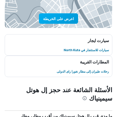
اعرض على الخريطة
سيارت ايجار
سيارات للاستئجار في North Kuta
المطارات القريبة
رحلات طيران إلى مطار نغورا راى الدولى
الأسئلة الشائعة عند حجز إل هوتل
سيمينياك
ما مدى قرب إل هوتل سيمينياك من أقرب مطار، مطار