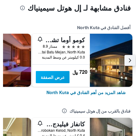
فنادق مشابهة لـ إل هوتل سيمينياك
أفضل الفنادق في North Kuta
كومو أوما تشانجو
5 نجوم
ممتاز 8.9
Jalan Pantai Batu Mejan, North Kuta, إندونيسيا
0.0 كيلومتر عن وسط المدينة
720 ﷼
عرض الصفقة
شاهد المزيد من أهم الفنادق في North Kuta
فنادق بالقرب من إل هوتل سيمينياك
كانفاز فيليدج ريزورت سيمينياك
JI. Petitenget 188, Kerobokan Kelod, North Kuta, إندونيسيا
0.4 كيلومتر عن وسط المدينة