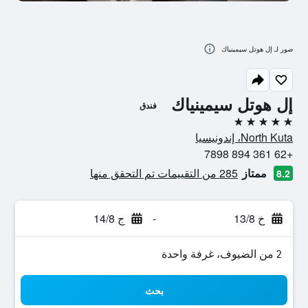
صور لـ إل هوتل سيمينياك
إل هوتل سيمينياك
فندق
5 نجوم
North Kuta، إندونيسيا
+62 361 894 7898
ممتاز
285 من التقييمات تم التحقق منها
8.2
خ 13/8
-
ج 14/8
2 من الضيوف، غرفة واحدة
بحث