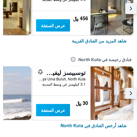
456 ﷼
عرض الصفقة
شاهد المزيد من الفنادق القريبة
فنادق رخيصة في North Kuta
توسبيسز ليفينج آت ويف آند تشيل هاوس
Jl Raya Uma Buluh, North Kuta, إندونيسيا
3.1 كيلومتر عن وسط المدينة
30 ﷼
عرض الصفقة
شاهد أرخص الفنادق في North Kuta