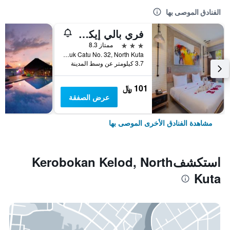
الفنادق الموصى بها
فري بالي إيكو بيتش
3 نجوم
ممتاز 8.3
Jalan Munduk Catu No. 32, North Kuta, إندونيسيا
3.7 كيلومتر عن وسط المدينة
101 ﷼
عرض الصفقة
مشاهدة الفنادق الأخرى الموصى بها
استكشفKerobokan Kelod, North
Kuta