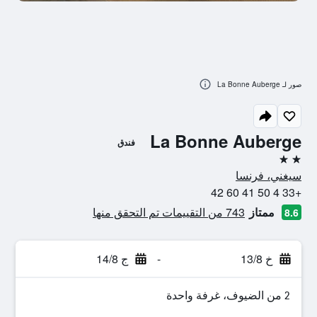
صور لـ La Bonne Auberge
La Bonne Auberge
فندق
2 نجمتين
سيغني، فرنسا
+33 4 50 41 60 42
ممتاز
743 من التقييمات تم التحقق منها
8.6
خ 13/8
-
ج 14/8
2 من الضيوف، غرفة واحدة