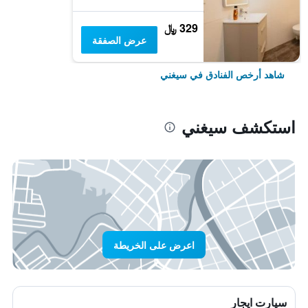
329 ﷼
عرض الصفقة
شاهد أرخص الفنادق في سيغني
استكشف سيغني
اعرض على الخريطة
سيارت ايجار