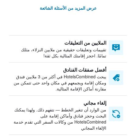
عرض المزيد من الأسئلة الشائعة
الملايين من التعليقات
تقييمات وتعليقات حقيقية من ملايين النزلاء، مثلك
تمامًا. احجز إقامتك المثالية بكل ثقة!
أفضل صفقات الفنادق
يبحث HotelsCombined في أكثر من 3 ملايين فندق
ومكان إقامة ويجمعهم في مكان واحد حتى تتمكن من
مقارنة أماكن الإقامة المثالية.
إلغاء مجاني
من الوارد أن تتغير الخطط — نتفهم ذلك. ولهذا يمكنك
البحث وحجز فنادق وأماكن إقامة على
HotelsCombined من وكالات السفر التي تقدم خدمة
الإلغاء المجاني