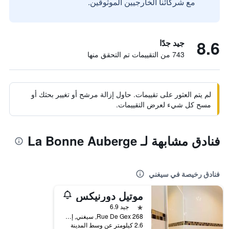
مع شركائنا الخارجيين الموثوقين.
8.6
جيد جدًا
743 من التقييمات تم التحقق منها
لم يتم العثور على تقييمات. حاول إزالة مرشح أو تغيير بحثك أو
مسح كل شيء لعرض التقييمات.
فنادق مشابهة لـ La Bonne Auberge
فنادق رخيصة في سيغني
موتيل دورنيكس
نجمة واحدة
جيد 6.9
268 Rue De Gex, سيغني, إقليم اين, فرنسا
2.6 كيلومتر عن وسط المدينة