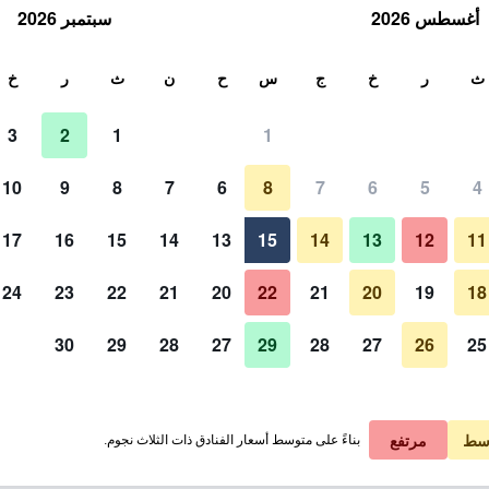
أغسطس 2026
سبتمبر 2026
ث
ث
ر
خ
ج
س
ح
ن
ث
ر
خ
3
2
1
1
لة الواحدة
10
9
8
7
6
8
7
6
5
4
لي في الليلة
17
16
15
14
13
15
14
13
12
11
 ﷼
عرض الصفقة
24
23
22
21
20
22
21
20
19
18
30
29
28
27
29
28
27
26
25
سط
مرتفع
بناءً على متوسط أسعار الفنادق ذات الثلاث نجوم.