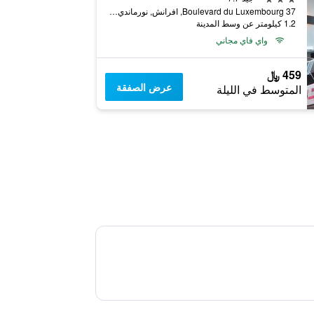
37 Boulevard du Luxembourg, افرانش, نورماندي, فرنسا
1.2 كيلومتر عن وسط المدينة
واي فاي مجاني
459 ﷼
عرض الصفقة
المتوسط في الليلة