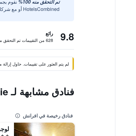
تم التحقق منه 100%
نقوم بجم
HotelsCombined أو مع شركائنا الخارجيين الموثوقين.
9.8
رائع
628 من التقييمات تم التحقق منها
لم يتم العثور على تقييمات. حاول إزال
فنادق مشابهة لـ La Boudrie
فنادق رخيصة في افرانش
لوجي
3 نجوم