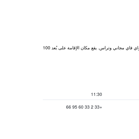
يقع مكان إقامة "La Boudrie" ضمن مسافة 25 كم من محطة Granville و26 كم من حديقة حيوانات شامبريبوس، ويوفر واي فاي مجاني وتراس. يقع مكان الإقامة على بُعد 100
11:30
+33 2 33 60 95 66