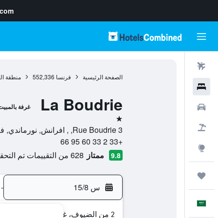
.com
رحلات طيران
الصفحة الرئيسية
فرنسا
552,336
منطقة ال
فنادق
La Boudrie
سيارات
غرفة بالمبيت
نجمة واحدة
حزم العروض
3 Rue Boudrie, , افرانش, نورماندي, فرنسا
+33 2 33 60 95 66
استكشاف
ممتاز
628 من التقييمات تم التحقق منها
9.8
رحلات
س 15/8
-
العَرَبِيَّة
2 من الضيوف، غرفة واحدة