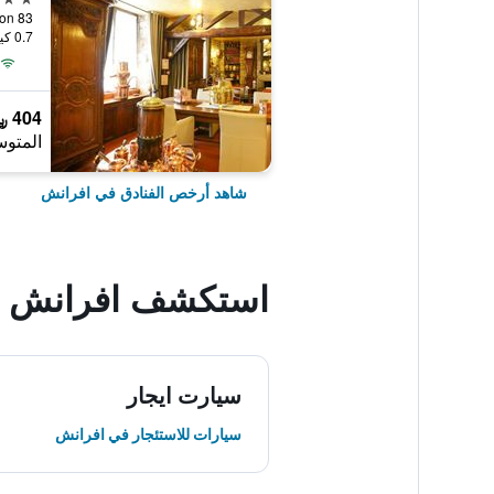
83 rue de la Constitution, افرانش, نورماندي, فرنسا
0.7 كيلومتر عن وسط المدينة
404 ﷼
المتوس
شاهد أرخص الفنادق في افرانش
استكشف افرانش
سيارت ايجار
سيارات للاستئجار في افرانش