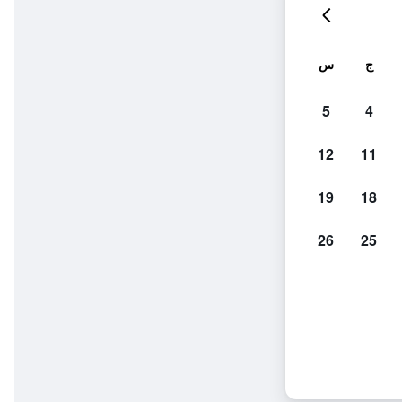
ج
س
5
4
12
11
19
18
26
25