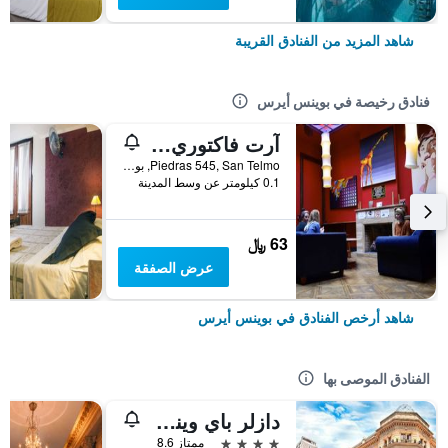
شاهد المزيد من الفنادق القريبة
فنادق رخيصة في بوينس أيرس
آرت فاكتوري سان تيلمو
Piedras 545, San Telmo, بوينس أيرس, Capital Federal District, الأرجنتين
0.1 كيلومتر عن وسط المدينة
63 ﷼
عرض الصفقة
شاهد أرخص الفنادق في بوينس أيرس
الفنادق الموصى بها
دازلر باي ويندام بوينوس أيريس سان مارتين
4 نجوم
ممتاز 8.6