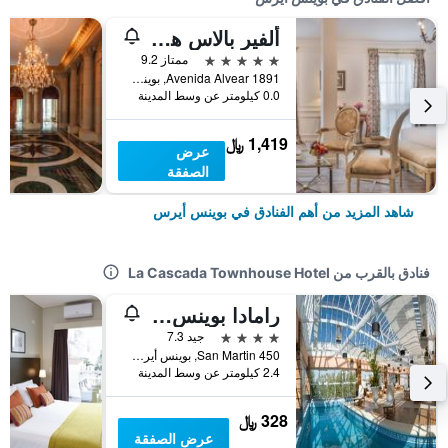
ألفير بالاس هوتل
5 نجوم
ممتاز 9.2
Avenida Alvear 1891, بوينس أيرس, Capital Federal District, الأرجنتين
0.0 كيلومتر عن وسط المدينة
1,419 ﷼
عرض
الصفقة
شاهد المزيد من أهم الفنادق في بوينس أيرس
فنادق بالقرب من La Cascada Townhouse Hotel
رامادا بوينس آيرس
4 نجوم
جيد 7.3
San Martin 450, بوينس أيرس, Capital Federal District, الأرجنتين
2.4 كيلومتر عن وسط المدينة
328 ﷼
عرض الصفقة