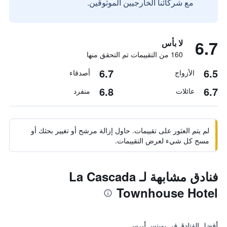
مع شركائنا الخارجيين الموثوقين.
6.7
لا بأس
160 من التقييمات تم التحقق منها
6.7
6.5
الأزواج
أصدقاء
6.8
6.7
عائلات
منفرد
لم يتم العثور على تقييمات. حاول إزالة مرشح أو تغيير بحثك أو
مسح كل شيء لعرض التقييمات.
فنادق مشابهة لـ La Cascada
Townhouse Hotel
أفضل الفنادق في بوينس أيرس