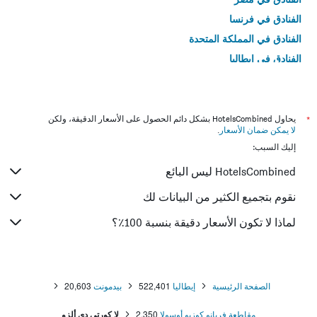
الفنادق في فرنسا
الفنادق في المملكة المتحدة
الفنادق في إيطاليا
الفنادق في تايلاند
*
يحاول HotelsCombined بشكل دائم الحصول على الأسعار الدقيقة، ولكن
لا يمكن ضمان الأسعار
.
إليك السبب:
HotelsCombined ليس البائع
نقوم بتجميع الكثير من البيانات لك
لماذا لا تكون الأسعار دقيقة بنسبة 100٪؟
الصفحة الرئيسية
إيطاليا
522,401
بيدمونت
20,603
مقاطعة فربانو كوزيو أوسولا
2,350
لا كورتي دي ألزو