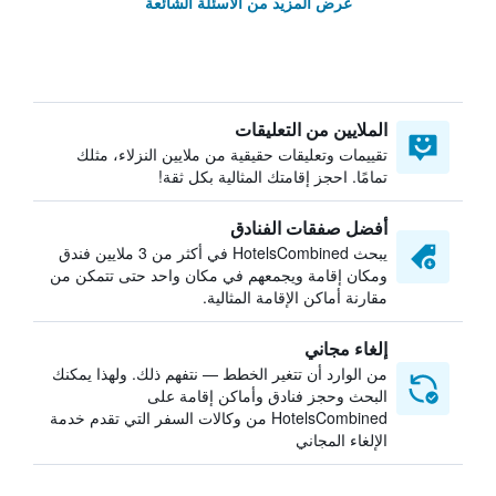
عرض المزيد من الأسئلة الشائعة
الملايين من التعليقات
تقييمات وتعليقات حقيقية من ملايين النزلاء، مثلك
تمامًا. احجز إقامتك المثالية بكل ثقة!
أفضل صفقات الفنادق
يبحث HotelsCombined في أكثر من 3 ملايين فندق
ومكان إقامة ويجمعهم في مكان واحد حتى تتمكن من
مقارنة أماكن الإقامة المثالية.
إلغاء مجاني
من الوارد أن تتغير الخطط — نتفهم ذلك. ولهذا يمكنك
البحث وحجز فنادق وأماكن إقامة على
HotelsCombined من وكالات السفر التي تقدم خدمة
الإلغاء المجاني