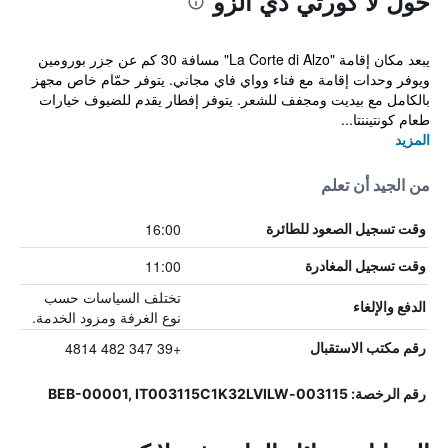
حول لا كورتي دي ألزو
يبعد مكان إقامة "La Corte di Alzo" مسافة 30 كم عن جزر بورومين
ويوفر وحدات إقامة مع فناء وواي فاي مجاني. يتوفر حمّام خاص مجهز
بالكامل مع بيديت ومجفف للشعر. يتوفر إفطار يقدم للضيوف خيارات
طعام كونتيننتا...
المزيد
من الجيد أن تعلم
16:00
وقت تسجيل الصعود للطائرة
11:00
وقت تسجيل المغادرة
تختلف السياسات حسب
الدفع والإلغاء
نوع الغرفة ومزود الخدمة.
+39 347 482 4814
رقم مكتب الاستقبال
رقم الرخصة: 003115-BEB-00001, IT003115C1K32LVILW