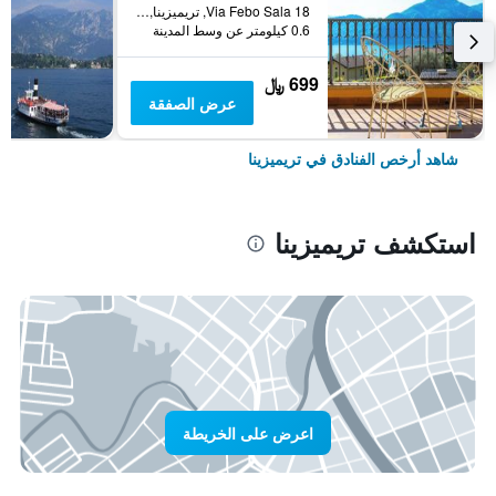
Via Febo Sala 18, تريميزينا, مقاطعة كومو, إيطاليا
0.6 كيلومتر عن وسط المدينة
699 ﷼
عرض الصفقة
شاهد أرخص الفنادق في تريميزينا
استكشف تريميزينا
اعرض على الخريطة