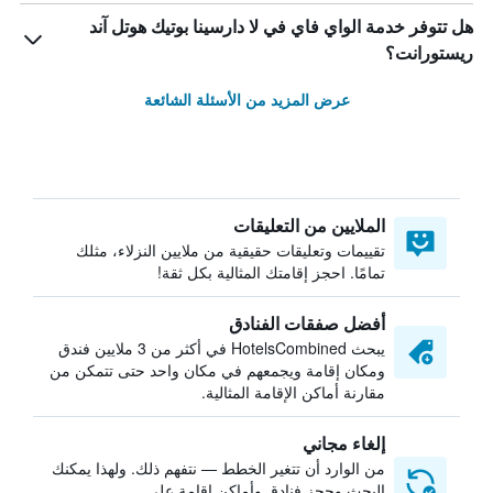
هل تتوفر خدمة الواي فاي في لا دارسينا بوتيك هوتل آند
ريستورانت؟
عرض المزيد من الأسئلة الشائعة
الملايين من التعليقات
تقييمات وتعليقات حقيقية من ملايين النزلاء، مثلك
تمامًا. احجز إقامتك المثالية بكل ثقة!
أفضل صفقات الفنادق
يبحث HotelsCombined في أكثر من 3 ملايين فندق
ومكان إقامة ويجمعهم في مكان واحد حتى تتمكن من
مقارنة أماكن الإقامة المثالية.
إلغاء مجاني
من الوارد أن تتغير الخطط — نتفهم ذلك. ولهذا يمكنك
البحث وحجز فنادق وأماكن إقامة على