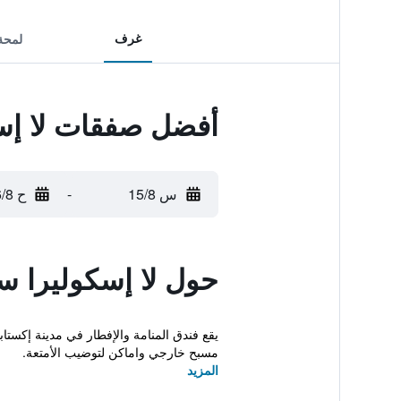
غرف
لمحة
أفضل صفقات لا إس
س 15/8
-
ح 16/8
حول لا إسكوليرا س
يقع فندق المنامة والإفطار في مدينة إكستاب
مسبح خارجي واماكن لتوضيب الأمتعة.
المزيد