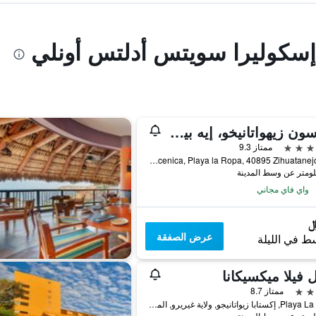
ا إسكوليرا سويتس أدلتس أونلي
تومسون زيهواتانيخو، إيه بيتش ريزورت، باي حيات
ممتاز 9.3
Carretera Escenica, Playa la Ropa, 40895 Zihuatanejo, Gro, إكستابا زيواتانيجو, ولاية غيريرو, المكسيك
واي فاي مجاني
عرض الصفقة
ط في الليلة
 فيلا ميكسيكانا
ممتاز 8.7
Playa La Ropa, إكستابا زيواتانيجو, ولاية غيريرو, المكسيك