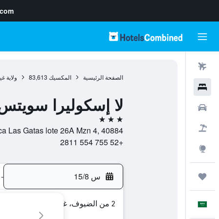
.com
رحلات طيران
الصفحة الرئيسية
المكسيك
83,613
ولاية غي
فنادق
لا إسكوليرا سويتس
سيارات
3 نجوم
حزم العروض
Av. Escenica Las Gatas lote 26A Mzn 4, 40884, إكستابا زيواتانيجو, و
+52 755 554 2811
استكشاف
س 15/8
-
رحلات
2 من الضيوف، غرفة واحدة
العَرَبِيَّة