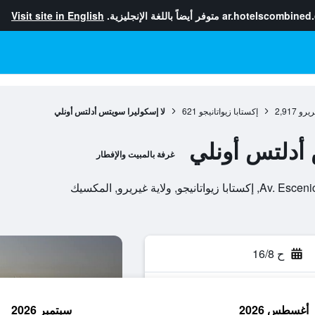
ar.hotelscombined
متوفر أيضاً باللغة الإنجليزية.
Visit site in English
ريرو
2,917
إكستابا زيواتانيجو
621
لا إسكوليرا سويتس أدلتس أونلي
 أدلتس أونلي
غرفة بالمبيت والإفطار
لاية غيريرو, المكسيك
ح 16/8
أغسطس 2026
سبتمبر 2026