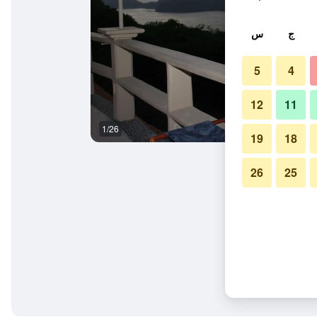
ج
س
5
4
12
11
1/26
آخر
19
18
26
25
نلي