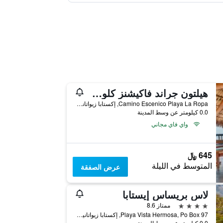
هيلتون جراند فاكيشنز كلوب زيهواتانيجو
Camino Escenico Playa La Ropa, إكستابا زيواتانيجو, ولاية غيريرو, المكسيك
0.0 كيلومتر عن وسط المدينة
واي فاي مجاني
645 ﷼
المتوسط في الليلة
عرض الصفقة
لاس بريساس إيستابا
4 نجوم
ممتاز 8.6
Playa Vista Hermosa, Po Box 97, إكستابا زيواتانيجو, ولاية غيريرو, المكسيك
0.0 كيلومتر عن وسط المدينة