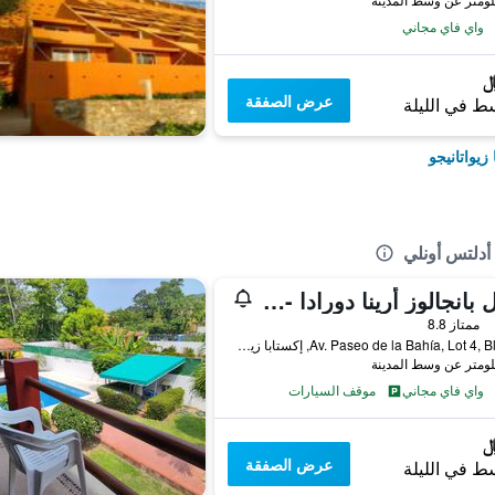
واي فاي مجاني
عرض الصفقة
ط في الليلة
زيواتانيجو
أدلتس أونلي
هوتل بانجالوز أرينا دورادا - للبالغين فقط
ممتاز 8.8
Av. Paseo de la Bahía, Lot 4, Block 4, إكستابا زيواتانيجو, ولاية غيريرو, المكسيك
واي فاي مجاني
موقف السيارات
عرض الصفقة
ط في الليلة