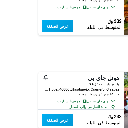
واي فاي مجاني
موقف السيارات
389 ﷼
عرض الصفقة
المتوسط في الليلة
هوتل جاي بي
3 نجوم
ممتاز 8.4
Carretera Playa La Ropa, 40880 Zihuatanejo, Guerrero, Chiapas, إكستابا زيواتانيجو, ولاية غيريرو, المكسيك
0.7 كيلومتر عن وسط المدينة
واي فاي مجاني
موقف السيارات
خدمة النقل من وإلى المطار
233 ﷼
عرض الصفقة
المتوسط في الليلة