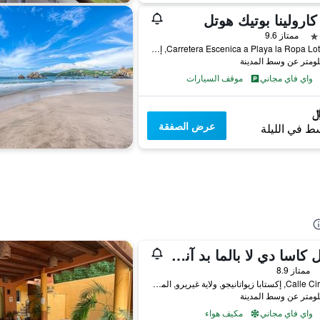
 كارولينا بوتيك هوتل
ممتاز 9.6
Carretera Escenica a Playa la Ropa Lote 97c, إكستابا زيواتانيجو, ولاية غيريرو, المكسيك
واي فاي مجاني
موقف السيارات
عرض الصفقة
ط في الليلة
هوتل كاسا دي لا بالما بد آند بريكفاست
ممتاز 8.9
Calle Ciruelos, إكستابا زيواتانيجو, ولاية غيريرو, المكسيك
واي فاي مجاني
مكيف هواء