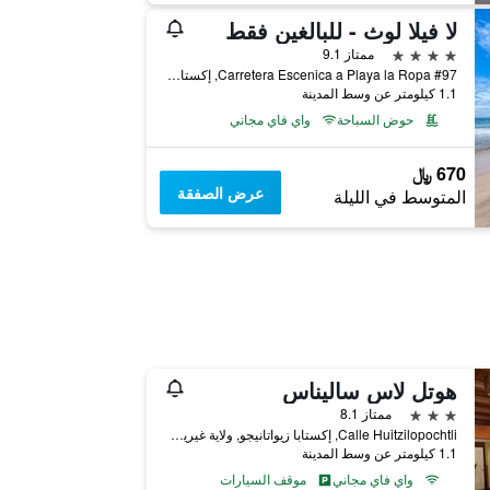
لا فيلا لوث - للبالغين فقط
4 نجوم
ممتاز 9.1
Carretera Escenica a Playa la Ropa #97, إكستابا زيواتانيجو, ولاية غيريرو, المكسيك
1.1 كيلومتر عن وسط المدينة
حوض السباحة
واي فاي مجاني
670 ﷼
عرض الصفقة
المتوسط في الليلة
هوتل لاس ساليناس
3 نجوم
ممتاز 8.1
Calle Huitzilopochtli, إكستابا زيواتانيجو, ولاية غيريرو, المكسيك
1.1 كيلومتر عن وسط المدينة
واي فاي مجاني
موقف السيارات