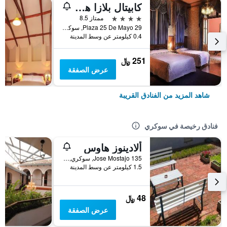
كابيتال بلازا هوتل
4 نجوم
ممتاز 8.5
Plaza 25 De Mayo 29, سوكري, بوليفيا
0.4 كيلومتر عن وسط المدينة
251 ﷼
عرض الصفقة
شاهد المزيد من الفنادق القريبة
فنادق رخيصة في سوكري
ألادينوز هاوس
Jose Mostajo 135, سوكري, بوليفيا
1.5 كيلومتر عن وسط المدينة
48 ﷼
عرض الصفقة