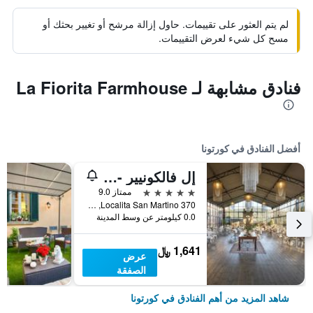
لم يتم العثور على تقييمات. حاول إزالة مرشح أو تغيير بحثك أو
مسح كل شيء لعرض التقييمات.
فنادق مشابهة لـ La Fiorita Farmhouse
أفضل الفنادق في كورتونا
إل فالكونيير - ريليس إي تشاتوك
5 نجوم
ممتاز 9.0
Localita San Martino 370, كورتونا, توسكانا, إيطاليا
0.0 كيلومتر عن وسط المدينة
1,641 ﷼
عرض
الصفقة
شاهد المزيد من أهم الفنادق في كورتونا