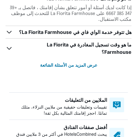
إذا كانت لديك أسئلة أو أمور تتعلق بشأن إقامتك ، فاتصل بـ +39
347 385 6667 على La Fiorita Farmhouse للتحدث إلى موظف
مكتب الاستقبال.
هل تتوفر خدمة الواي فاي في La Fiorita Farmhouse؟
ما هو وقت تسجيل المغادرة في La Fiorita
Farmhouse؟
عرض المزيد من الأسئلة الشائعة
الملايين من التعليقات
تقييمات وتعليقات حقيقية من ملايين النزلاء، مثلك
تمامًا. احجز إقامتك المثالية بكل ثقة!
أفضل صفقات الفنادق
يبحث HotelsCombined في أكثر من 3 ملايين فندق