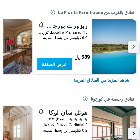
فنادق بالقرب من La Fiorita Farmhouse
ريزورت بورجو سيرا
Località Manzano, 15, كورتونا, توسكانا, إيطاليا
6.6 كيلومتر عن وسط المدينة
589 ﷼
عرض الصفقة
شاهد المزيد من الفنادق القريبة
فنادق رخيصة في كورتونا
هوتل سان لوكا
4 نجوم
ممتاز 8.5
Piazza Garibaldi 2, كورتونا, توسكانا, إيطاليا
0.2 كيلومتر عن وسط المدينة