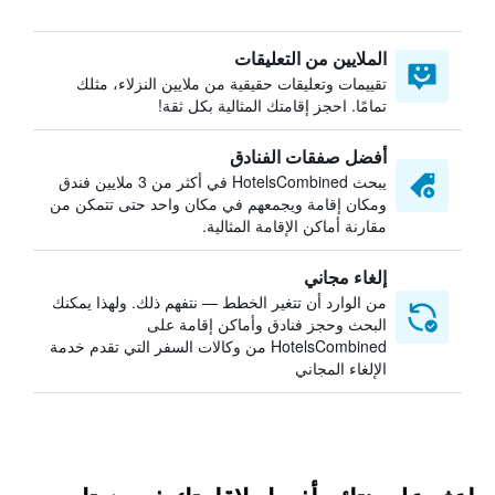
الملايين من التعليقات
تقييمات وتعليقات حقيقية من ملايين النزلاء، مثلك
تمامًا. احجز إقامتك المثالية بكل ثقة!
أفضل صفقات الفنادق
يبحث HotelsCombined في أكثر من 3 ملايين فندق
ومكان إقامة ويجمعهم في مكان واحد حتى تتمكن من
مقارنة أماكن الإقامة المثالية.
إلغاء مجاني
من الوارد أن تتغير الخطط — نتفهم ذلك. ولهذا يمكنك
البحث وحجز فنادق وأماكن إقامة على
HotelsCombined من وكالات السفر التي تقدم خدمة
الإلغاء المجاني