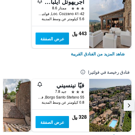
اجريهوتل ايلبالاجيتو
3 نجوم
ممتاز 8.6
Loc. Cozzano 41-42, فولتيرا, توسكانا, إيطاليا
5.6 كيلومتر عن وسط المدينة
443 ﷼
عرض الصفقة
شاهد المزيد من الفنادق القريبة
فنادق رخيصة في فولتيرا
فيّا نينسيني
3 نجوم
جيد 7.8
Borgo Santo Stefano 55, فولتيرا, توسكانا, إيطاليا
0.8 كيلومتر عن وسط المدينة
328 ﷼
عرض الصفقة