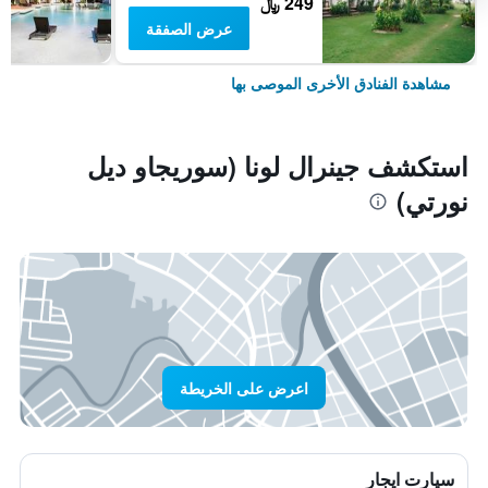
249 ﷼
عرض الصفقة
مشاهدة الفنادق الأخرى الموصى بها
استكشف جينرال لونا (سوريجاو ديل
نورتي)
اعرض على الخريطة
سيارت ايجار