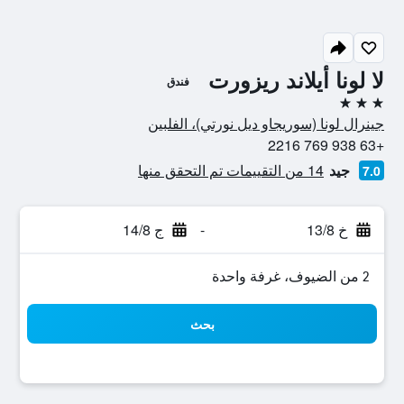
لا لونا أيلاند ريزورت
فندق
3 نجوم
جينرال لونا (سوريجاو ديل نورتي)، الفلبين
+63 938 769 2216
جيد
14 من التقييمات تم التحقق منها
7.0
خ 13/8
-
ج 14/8
2 من الضيوف، غرفة واحدة
بحث