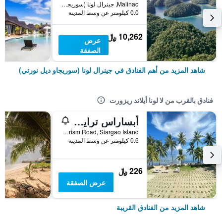
Malinao, جينرال لونا (سوريجاو ديل نورتي), الفلبين
0.0 كيلومتر عن وسط المدينة
10,262 ﷼
عرض
الصفقة
شاهد المزيد من أهم الفنادق في جينرال لونا (سوريجاو ديل نورتي)
فنادق بالقرب من لا لونا أيلاند ريزورت
أبساراس ترايب - سيارغاو
Tourism Road, Siargao Island, جينرال لونا (سوريجاو ديل نورتي), الفلبين
0.6 كيلومتر عن وسط المدينة
226 ﷼
عرض الصفقة
شاهد المزيد من الفنادق القريبة