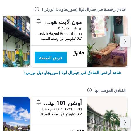
فنادق رخيصة في جينرال لونا (سوريجاو ديل نورتي)
مون لايت هوم ستاي
2 نجمتين
جيد 6.7
Purok 5 Bayod General Luna, جينرال لونا (سوريجاو ديل نورتي), الفلبين
0.7 كيلومتر عن وسط المدينة
45 ﷼
عرض الصفقة
شاهد أرخص الفنادق في جينرال لونا (سوريجاو ديل نورتي)
الفنادق الموصى بها
أوشن 101 بيتش ريزورت
Cloud 9, Gen. Luna, جينرال لونا (سوريجاو ديل نورتي), الفلبين
3.2 كيلومتر عن وسط المدينة