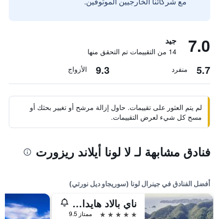
مع شركائنا الخارجيين الموثوقين.
7.0
جيد
14 من التقييمات تم التحقق منها
9.3
5.7
منفرد
الأزواج
لم يتم العثور على تقييمات. حاول إزالة مرشح أو تغيير بحثك أو
مسح كل شيء لعرض التقييمات.
فنادق مشابهة لـ لا لونا أيلاند ريزورت
أفضل الفنادق في جينرال لونا (سوريجاو ديل نورتي)
ناي بالاد هايداواي
5 نجوم
ممتاز 9.5