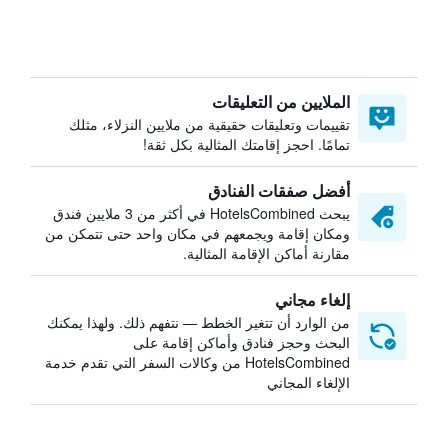
الملايين من التعليقات
تقييمات وتعليقات حقيقية من ملايين النزلاء، مثلك
تمامًا. احجز إقامتك المثالية بكل ثقة!
أفضل صفقات الفنادق
يبحث HotelsCombined في أكثر من 3 ملايين فندق
ومكان إقامة ويجمعهم في مكان واحد حتى تتمكن من
مقارنة أماكن الإقامة المثالية.
إلغاء مجاني
من الوارد أن تتغير الخطط — نتفهم ذلك. ولهذا يمكنك
البحث وحجز فنادق وأماكن إقامة على
HotelsCombined من وكالات السفر التي تقدم خدمة
الإلغاء المجاني