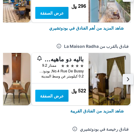
296 ﷼
عرض الصفقة
شاهد المزيد من أهم الفنادق في بودوتشيري
فنادق بالقرب من La Maison Radha
باليه دو ماهيه - سي جي آيتش إيرث
5 نجوم
ممتاز 9.2
No.4 Rue De Bussy, بودوتشيري, الهند
0.2 كيلومتر عن وسط المدينة
522 ﷼
عرض الصفقة
شاهد المزيد من الفنادق القريبة
فنادق رخيصة في بودوتشيري