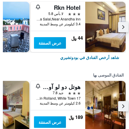
Rkn Hotel
3 نجوم
لا بأس 5.8
Anna Salai,Near Anandha Inn, بودوتشيري, الهند
3.4 كيلومتر عن وسط المدينة
44 ﷼
عرض الصفقة
شاهد أرخص الفنادق في بودوتشيري
الفنادق الموصى بها
هوتل دو لو آورينت بوند تشيري
3 نجوم
جيد 7.8
17 Rue Romain Rolland, White Town, بودوتشيري, الهند
2.6 كيلومتر عن وسط المدينة
189 ﷼
عرض الصفقة