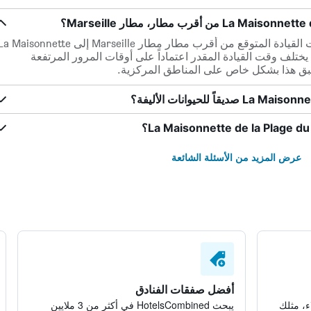
ضمن مسافة 18.5 كم فقط، يكون وقت القيادة المتوقع من أقرب مطار مطار Marseille إلى Maisonnette
de la Plage d هو 0س 14د. قد يختلف وقت القيادة المقدر اعتماداً على أوقات المرور المرتفعة
بق هذا بشكل خاص على المناطق المركزية.
عرض المزيد من الأسئلة الشائعة
أفضل صفقات الفنادق
ء، مثلك
يبحث HotelsCombined في أكثر من 3 ملايين