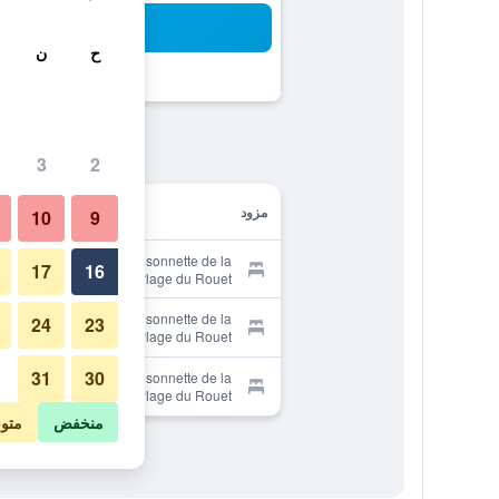
بح
ح
ن
3
2
مزود
10
9
Provider for La Maisonnette de la
17
16
Plage du Rouet
Provider for La Maisonnette de la
24
23
Plage du Rouet
31
30
Provider for La Maisonnette de la
Plage du Rouet
منخفض
متو