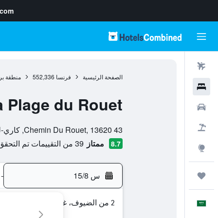
.com
رحلات طيران
الصفحة الرئيسية
فرنسا
552,336
منطقة بر
فنادق
a Plage du Rouet
سيارات
تقييم فئة 0
حزم العروض
43 Chemin Du Rouet, 13620, كاري-لو-رويه, إقليم بوش دو رون, فرنسا
ممتاز
39 من التقييمات تم التحقق منها
8.7
استكشاف
س 15/8
-
رحلات
2 من الضيوف، غرفة واحدة
العَرَبِيَّة