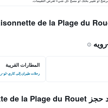
ة مرشح أو تغيير بحثك أو مسح كل شيء لعرض التقييمات.
ويه
المطارات القريبة
رحلات طيران إلى كاري-لو-رو
La Maisonnette 