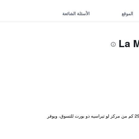
الموقع
الأسئلة الشائعة
يقع مكان إقامة "La Maisonnette de la Plage du Rouet" في كاري-لو-رويه على بُعد 500 م من شاطئ رويه (Rouet) و29 كم من مركز لو تيراسيه دو بورت للتسوق، ويوفر