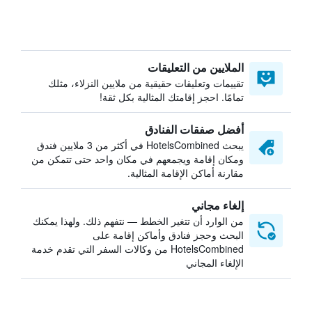
الملايين من التعليقات
تقييمات وتعليقات حقيقية من ملايين النزلاء، مثلك
تمامًا. احجز إقامتك المثالية بكل ثقة!
أفضل صفقات الفنادق
يبحث HotelsCombined في أكثر من 3 ملايين فندق
ومكان إقامة ويجمعهم في مكان واحد حتى تتمكن من
مقارنة أماكن الإقامة المثالية.
إلغاء مجاني
من الوارد أن تتغير الخطط — نتفهم ذلك. ولهذا يمكنك
البحث وحجز فنادق وأماكن إقامة على
HotelsCombined من وكالات السفر التي تقدم خدمة
الإلغاء المجاني