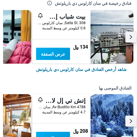
فنادق رخيصة في سان كارلوس دي باريلوتش
بيت شباب إن باريلوتشي
Salta St. 308, سان كارلوس دي باريلوتش, محافظة ريو نيغرو, الأرجنتين
0.6 كيلومتر عن وسط المدينة
134 ﷼
عرض الصفقة
شاهد أرخص الفنادق في سان كارلوس دي باريلوتش
الفنادق الموصى بها
إتش تي إل لا مالينكا
Av Bustillo Km 4788, سان كارلوس دي باريلوتش, محافظة ريو نيغرو, الأرجنتين
4.7 كيلومتر عن وسط المدينة
208 ﷼