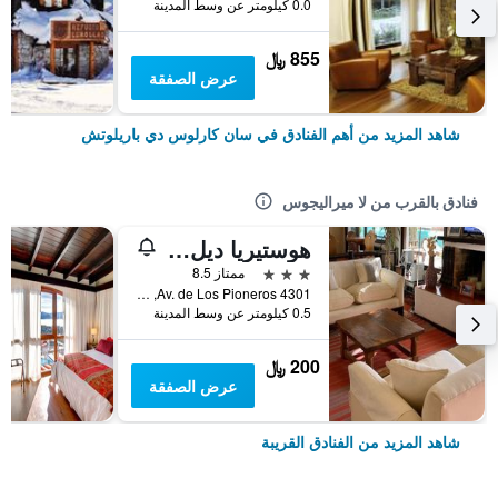
0.0 كيلومتر عن وسط المدينة
855 ﷼
عرض الصفقة
شاهد المزيد من أهم الفنادق في سان كارلوس دي باريلوتش
فنادق بالقرب من لا ميراليجوس
هوستيريا ديل برادو
3 نجوم
ممتاز 8.5
4301 Av. de Los Pioneros, سان كارلوس دي باريلوتش, محافظة ريو نيغرو, الأرجنتين
0.5 كيلومتر عن وسط المدينة
200 ﷼
عرض الصفقة
شاهد المزيد من الفنادق القريبة