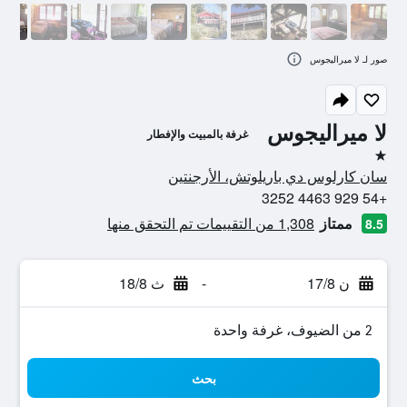
صور لـ لا ميراليجوس
لا ميراليجوس
غرفة بالمبيت والإفطار
نجمة واحدة
سان كارلوس دي باريلوتش، الأرجنتين
+54 929 4463 3252
ممتاز
1,308 من التقييمات تم التحقق منها
8.5
ن 17/8
-
ث 18/8
2 من الضيوف، غرفة واحدة
بحث