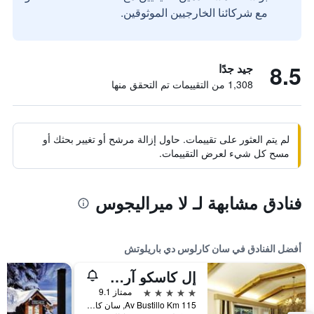
مع شركائنا الخارجيين الموثوقين.
8.5
جيد جدًا
1,308 من التقييمات تم التحقق منها
لم يتم العثور على تقييمات. حاول إزالة مرشح أو تغيير بحثك أو
مسح كل شيء لعرض التقييمات.
فنادق مشابهة لـ لا ميراليجوس
أفضل الفنادق في سان كارلوس دي باريلوتش
إل كاسكو آرت هوتل
5 نجوم
ممتاز 9.1
Av Bustillo Km 115, سان كارلوس دي باريلوتش, محافظة ريو نيغرو, الأرجنتين