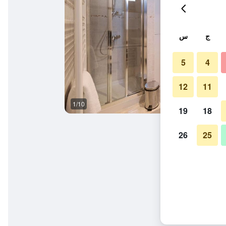
ج
س
5
4
12
11
1/10
المظهر الخارجي
19
18
26
25