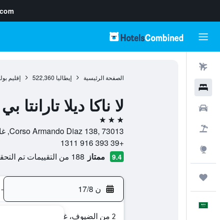
.com
رحلات طيران
الصفحة الرئيسية
إيطاليا
522,360
إقليم بولي
فنادق
لا ناكا ديلا تارانتا بي
سيارات
3 نجوم
حزم العروض
Corso Armando Diaz 138, 73013, غالاتينا, مقاطعة ليتشي, إيطاليا
+39 393 916 1311
استكشاف
ممتاز
188 من التقييمات تم التحقق منها
9.4
رحلات
ن 17/8
-
العَرَبِيَّة
2 من الضيوف، غرفة واحدة