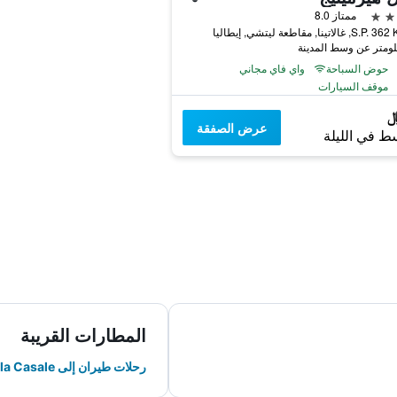
ممتاز 8.0
الاتينا, مقاطعة ليتشي, إيطاليا
حوض السباحة
واي فاي مجاني
موقف السيارات
عرض الصفقة
ط في الليلة
المطارات القريبة
رحلات طيران إلى Papola Casale