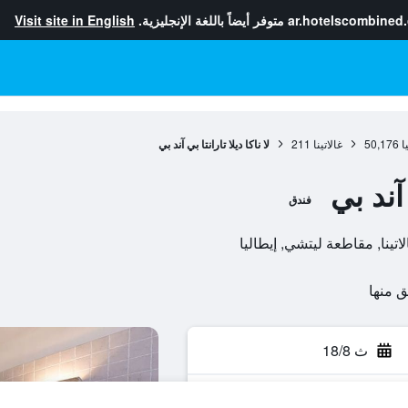
ar.hotelscombined
متوفر أيضاً باللغة الإنجليزية.
Visit site in English
ا
50,176
غالاتينا
211
لا ناكا ديلا تارانتا بي آند بي
 آند بي
فندق
ث 18/8