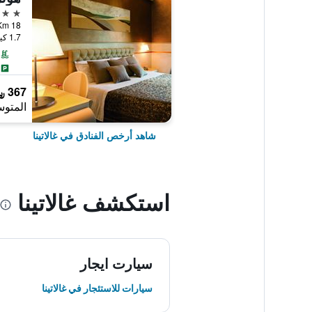
4 نجوم
S.P. 362 Km 18, غ
1.7 كيلومتر عن وسط المدينة
367 ﷼
المتوس
شاهد أرخص الفنادق في غالاتينا
استكشف غالاتينا
سيارت ايجار
سيارات للاستئجار في غالاتينا