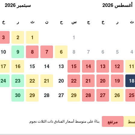
أغسطس 2026
سبتمبر 2026
ث
ث
ر
خ
ج
س
ح
ن
ث
ر
خ
3
2
1
1
لة الواحدة
10
9
8
7
6
8
7
6
5
4
حمام
لي في الليلة
17
16
15
14
13
15
14
13
12
11
 ﷼
عرض الصفقة
24
23
22
21
20
22
21
20
19
18
30
29
28
27
29
28
27
26
25
صور لـ لا ناكا ديلا تارانتا بي آند بي
سط
مرتفع
بناءً على متوسط أسعار الفنادق ذات الثلاث نجوم.