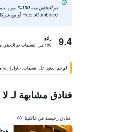
تم التحقق منه 100%
نقوم بجم
HotelsCombined أو مع شركائنا الخارجيين الموثوقين.
9.4
رائع
188 من التقييمات تم التحقق منها
لم يتم العثور على تقييمات. حاول إزال
فنادق مشابهة لـ لا نا
فنادق رخيصة في غالاتينا
هوتل