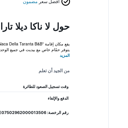
أفضل سعر
مضمون
حول لا ناكا ديلا تارا
يتوفر حمّام خاص مع بيديت في جميع الوحدات
المزيد
من الجيد أن تعلم
وقت تسجيل الصعود للطائرة
الدفع والإلغاء
رقم الرخصة: IT075029B400022684, LE07502962000013506