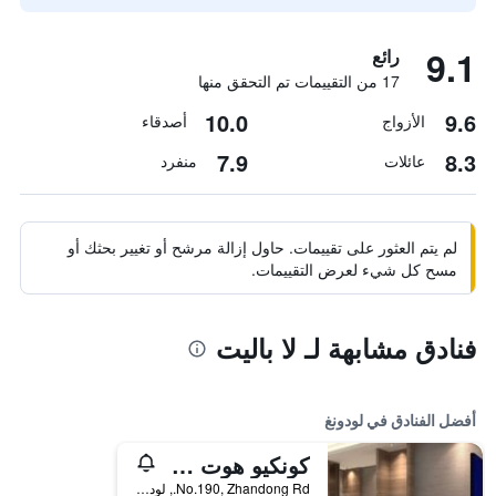
9.1
رائع
17 من التقييمات تم التحقق منها
10.0
9.6
الأزواج
أصدقاء
7.9
8.3
عائلات
منفرد
لم يتم العثور على تقييمات. حاول إزالة مرشح أو تغيير بحثك أو
مسح كل شيء لعرض التقييمات.
فنادق مشابهة لـ لا باليت
أفضل الفنادق في لودونغ
كونكيو هوت سبرينغ ريزورت
No.190, Zhandong Rd., لودونغ, تايوان