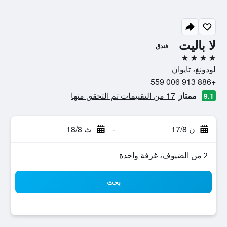
لا باليت
فندق
4 نجوم
لودونغ، تايوان
+886 913 006 559
ممتاز
17 من التقييمات تم التحقق منها
9.1
ن 17/8
-
ث 18/8
2 من الضيوف، غرفة واحدة
بحث