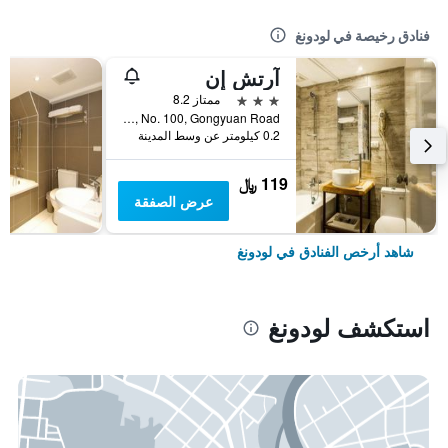
فنادق رخيصة في لودونغ
آرتش إن
3 نجوم
ممتاز 8.2
5th Floor, No. 100, Gongyuan Road, لودونغ, تايوان
0.2 كيلومتر عن وسط المدينة
119 ﷼
عرض الصفقة
شاهد أرخص الفنادق في لودونغ
استكشف لودونغ