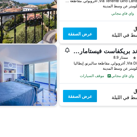
Via Tenente Gino Landolfi, 6, أغروبولي, مقاطعة ساليرنو, إيطاليا
واي فاي مجاني
عرض الصفقة
ط في الليلة
بد آند بريكفاست فيستامار سويت
ممتاز 8.9
 مقاطعة ساليرنو, إيطاليا
واي فاي مجاني
موقف السيارات
عرض الصفقة
ط في الليلة