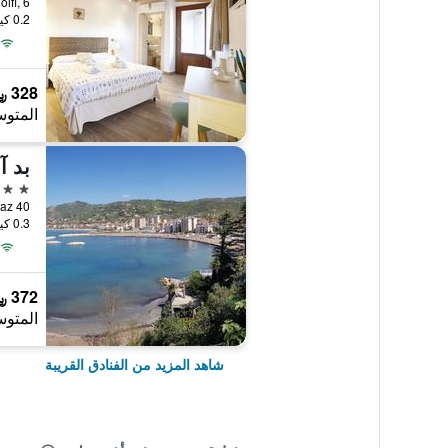
0.2 كيلومتر عن وسط المدينة
328 ﷼
المتوس
3 نجوم
Via Diaz 40, أغروبولي,
0.3 كيلومتر عن وسط المدينة
372 ﷼
المتوس
شاهد المزيد من الفنادق القريبة