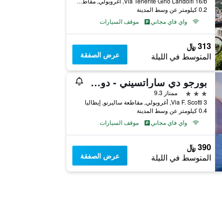
Via Tenente Gino Landolfi 16/b, أغروبولي, مقاطعة ساليرنو, إيطاليا
0.2 كيلومتر عن وسط المدينة
واي فاي مجاني
موقف السيارات
313 ﷼
عرض الصفقة
المتوسط في الليلة
بورجو دي ساراتسيني - دوموس إندوميتا
3 نجوم
ممتاز 9.3
Via F. Scotti 3, أغروبولي, مقاطعة ساليرنو, إيطاليا
0.4 كيلومتر عن وسط المدينة
واي فاي مجاني
موقف السيارات
390 ﷼
عرض الصفقة
المتوسط في الليلة