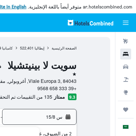
ar.hotelscombined.com
متوفر أيضاً باللغة الإنجليزية.
site in English
رحلات طيران
الصفحة الرئيسية
إيطاليا
522,401
كامبانيا
9
فنادق
سويت لا بينيتشيلا
سيارات
ف
نجمة واحدة
حزم العروض
Viale Europa 3, 84043, أغروبولي, مقاطعة ساليرنو, إيطاليا
+39 333 658 9568
استكشاف
ممتاز
135 من التقييمات تم التحقق منها
9.3
رحلات
س 15/8
-
العَرَبِيَّة
2 من الضيوف، غرفة واحدة