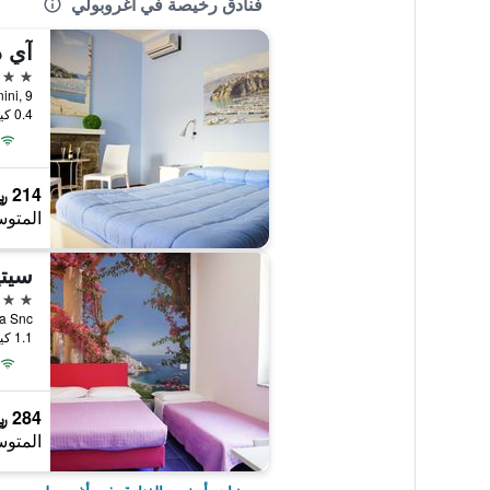
فنادق رخيصة في أغروبولي
آي د
3 نجوم
Via Toscanini, 9, 
0.4 كيلومتر عن وسط المدينة
214 ﷼
المتوس
4 نجوم
1.1 كيلومتر عن وسط المدينة
284 ﷼
المتوس