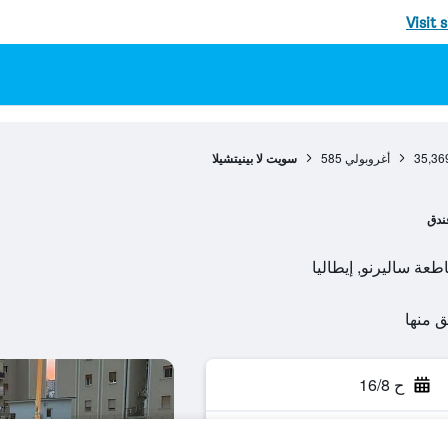
Visit 
35,36
أغروبولي
585
سويت لا بينيتشيلا
ندق
ح 16/8