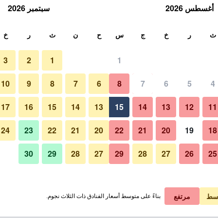
أغسطس 2026
سبتمبر 2026
ث
ث
ر
خ
ج
س
ح
ن
ث
ر
خ
3
2
1
1
لة الواحدة
10
9
8
7
6
8
7
6
5
4
آخر
لي في الليلة
17
16
15
14
13
15
14
13
12
11
 ﷼
عرض الصفقة
24
23
22
21
20
22
21
20
19
18
30
29
28
27
29
28
27
26
25
صور لـ سويت لا بينيتشيلا
سط
مرتفع
بناءً على متوسط أسعار الفنادق ذات الثلاث نجوم.