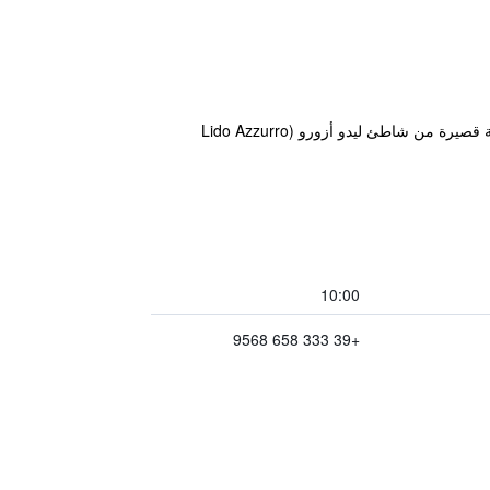
يوفر مكان إقامة "La Pennichella Vista Veneto" إطلالة على المدينة وتراس ويتمتع بموقع جيد في أغروبولي ضمن مسافة قصيرة من شاطئ ليدو أزورو (Lido Azzurro
10:00
+39 333 658 9568