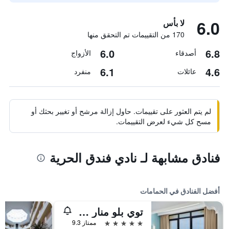
6.0
لا بأس
170 من التقييمات تم التحقق منها
6.0
6.8
أصدقاء
الأزواج
6.1
4.6
عائلات
منفرد
لم يتم العثور على تقييمات. حاول إزالة مرشح أو تغيير بحثك أو
مسح كل شيء لعرض التقييمات.
فنادق مشابهة لـ نادي فندق الحرية
أفضل الفنادق في الحمامات
توي بلو منار - بسعر شامل جميع الخدمات
5 نجوم
ممتاز 9.3