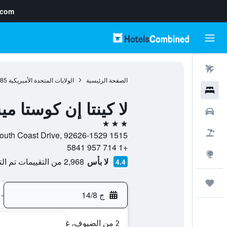
.com
رحلات طيران
الصفحة الرئيسية
الولايات المتحدة الأميريكية
985
فنادق
لا كينتا إن كوستا مي
سيارات
3 نجوم
حزم العروض
1515 South Coast Drive, 92626-1529, كوستا ميسا, كاليفورنيا, الولايات المتحدة الأميريكية
+1 714 957 5841
استكشاف
لا بأس
2,968 من التقييمات تم التحقق منها
4.4
رحلات
ج 14/8
-
2 من الضيوف، غرفة واحدة