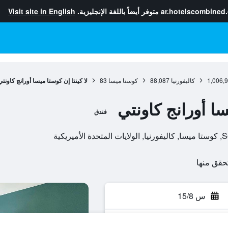
ar.hotelscombined
متوفر أيضاً باللغة الإنجليزية.
Visit site in English
1,006,
كاليفورنيا
88,087
كوستا ميسا
83
لا كينتا إن كوستا ميسا أورانج كاونتي
سا أورانج كاونتي
فندق
س 15/8