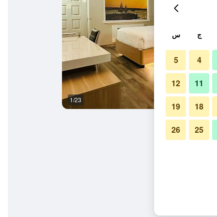
ج
س
5
4
12
11
1/23
غرفة نوم
19
18
26
25
 كاونتي