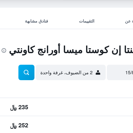
 عن
التقييمات
فنادق مشابهة
ا إن كوستا ميسا أورانج كاونتي
2 من الضيوف، غرفة واحدة
235 ﷼
252 ﷼