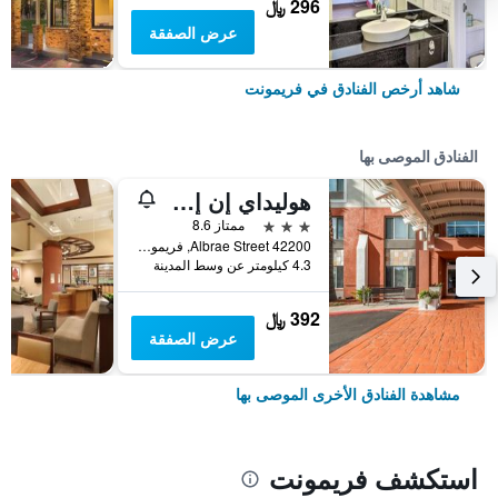
296 ﷼
عرض الصفقة
شاهد أرخص الفنادق في فريمونت
الفنادق الموصى بها
هوليداي إن إكسبرس فريمونت ميلبيتاس سنترا باي آيتش جي
3 نجوم
ممتاز 8.6
42200 Albrae Street, فريمونت, CA, الولايات المتحدة الأميريكية
4.3 كيلومتر عن وسط المدينة
392 ﷼
عرض الصفقة
مشاهدة الفنادق الأخرى الموصى بها
استكشف فريمونت