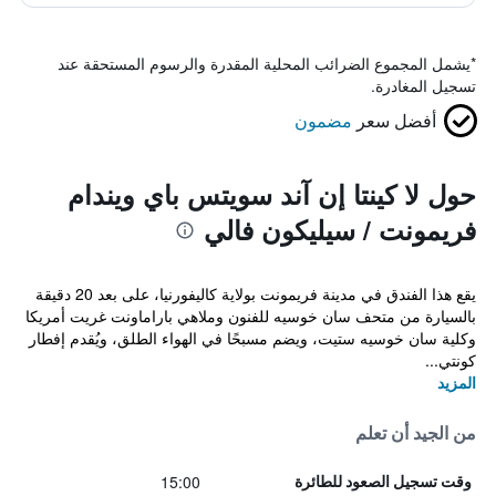
*
يشمل المجموع الضرائب المحلية المقدرة والرسوم المستحقة عند
تسجيل المغادرة.
أفضل سعر
مضمون
حول لا كينتا إن آند سويتس باي ويندام
فريمونت / سيليكون فالي
يقع هذا الفندق في مدينة فريمونت بولاية كاليفورنيا، على بعد 20 دقيقة
بالسيارة من متحف سان خوسيه للفنون وملاهي باراماونت غريت أمريكا
وكلية سان خوسيه ستيت، ويضم مسبحًا في الهواء الطلق، ويُقدم إفطار
كونتي...
المزيد
من الجيد أن تعلم
15:00
وقت تسجيل الصعود للطائرة