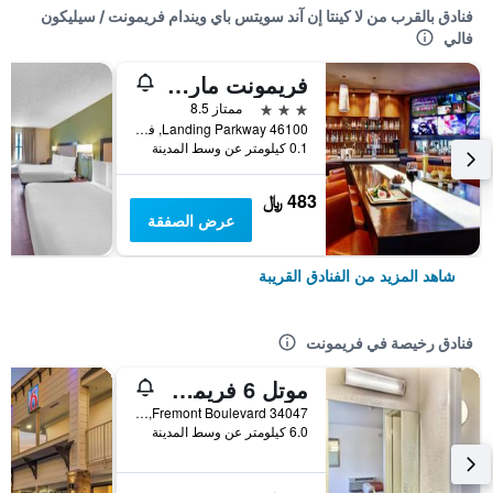
فنادق بالقرب من لا كينتا إن آند سويتس باي ويندام فريمونت / سيليكون
فالي
فريمونت ماريوت سيليكون فالي
3 نجوم
ممتاز 8.5
46100 Landing Parkway, فريمونت, CA, الولايات المتحدة الأميريكية
0.1 كيلومتر عن وسط المدينة
483 ﷼
عرض الصفقة
شاهد المزيد من الفنادق القريبة
فنادق رخيصة في فريمونت
موتل 6 فريمونت، كاليفورنيا - نورث
34047 Fremont Boulevard, فريمونت, CA, الولايات المتحدة الأميريكية
6.0 كيلومتر عن وسط المدينة