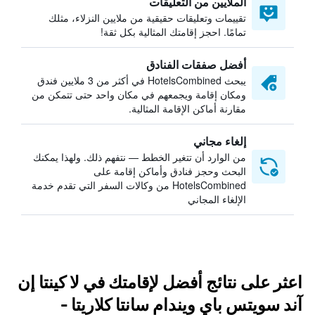
الملايين من التعليقات
تقييمات وتعليقات حقيقية من ملايين النزلاء، مثلك
تمامًا. احجز إقامتك المثالية بكل ثقة!
أفضل صفقات الفنادق
يبحث HotelsCombined في أكثر من 3 ملايين فندق
ومكان إقامة ويجمعهم في مكان واحد حتى تتمكن من
مقارنة أماكن الإقامة المثالية.
إلغاء مجاني
من الوارد أن تتغير الخطط — نتفهم ذلك. ولهذا يمكنك
البحث وحجز فنادق وأماكن إقامة على
HotelsCombined من وكالات السفر التي تقدم خدمة
الإلغاء المجاني
اعثر على نتائج أفضل لإقامتك في لا كينتا إن
آند سويتس باي ويندام سانتا كلاريتا -