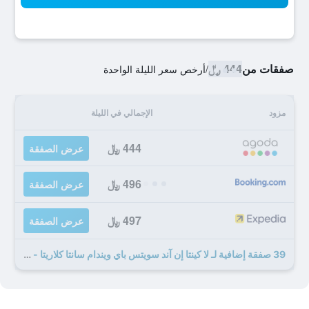
صفقات من
444 ﷼
/
أرخص سعر الليلة الواحدة
مزود
الإجمالي في الليلة
444 ﷼
عرض الصفقة
496 ﷼
عرض الصفقة
497 ﷼
عرض الصفقة
39 صفقة إضافية لـ لا كينتا إن آند سويتس باي ويندام سانتا كلاريتا - فالنسيا