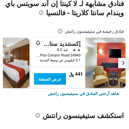
فنادق مشابهة لـ لا كينتا إن آند سويتس باي
ويندام سانتا كلاريتا - فالنسيا
فنادق رخيصة في ستيفينسون رانتش
إكستنديد ستاي أمريكا سويتس - لوس أنجلوس - فالنسيا
2 نجمتين
جيد 6.2
24940 Pico Canyon Road, ستيفينسون رانتش, CA, الولايات المتحدة الأميريكية
2.1 كيلومتر عن وسط المدينة
441 ﷼
عرض الصفقة
شاهد أرخص الفنادق في ستيفينسون رانتش
استكشف ستيفينسون رانتش