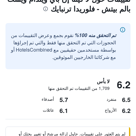
بالم بيتش - فلوريدا ترنبايك
تم التحقق منه 100%
نقوم بجمع وعرض التقييمات من
الحجوزات التي تم التحقق منها فقط والتي تم إجراؤها
بواسطة مستخدمين حقيقيين مع HotelsCombined أو
مع شركائنا الخارجيين الموثوقين.
6.2
لا بأس
1,709 من التقييمات تم التحقق منها
5.7
6.5
منفرد
أصدقاء
6.1
6.2
الأزواج
عائلات
لم يتم العثور على تقييمات. حاول إزالة مرشح أو تغيير بحثك أو