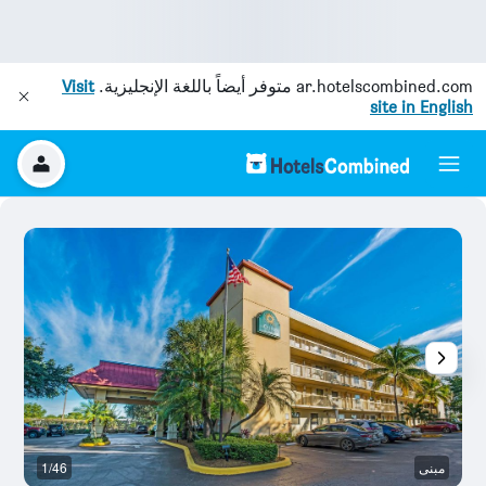
ar.hotelscombined.com
متوفر أيضاً باللغة الإنجليزية.
Visit
site in English
مبنى
1/46
غر