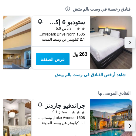
فنادق رخيصة في وست بالم بيتش
ستوديو 6 إكستنديد ستاي - ويست بالم بيتش، افلريدا
2 نجمتين
لا بأس 5.0
1535 Centrepark Drive North, وست بالم بيتش, FL, الولايات المتحدة الأميريكية
2.1 كيلومتر عن وسط المدينة
263 ﷼
عرض الصفقة
شاهد أرخص الفنادق في وست بالم بيتش
الفنادق الموصى بها
جراندفيو جاردنز
3 نجوم
ممتاز 9.1
1608 Lake Avenue, وست بالم بيتش, FL, الولايات المتحدة الأميريكية
1.1 كيلومتر عن وسط المدينة