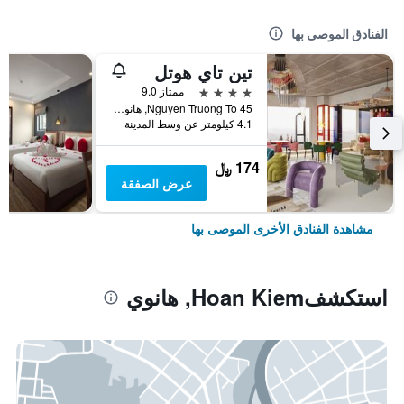
الفنادق الموصى بها
تين تاي هوتل
4 نجوم
ممتاز 9.0
45 Nguyen Truong To, هانوي, فيتنام
4.1 كيلومتر عن وسط المدينة
174 ﷼
عرض الصفقة
مشاهدة الفنادق الأخرى الموصى بها
استكشفHoan Kiem, هانوي