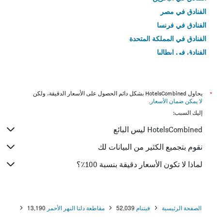
الفنادق في مصر
الفنادق في فرنسا
الفنادق في المملكة المتحدة
الفنادق في إيطاليا
الفنادق في تايلاند
*
يحاول HotelsCombined بشكل دائم الحصول على الأسعار الدقيقة، ولكن
لا يمكن ضمان الأسعار
.
إليك السبب:
HotelsCombined ليس البائع
نقوم بتجميع الكثير من البيانات لك
لماذا لا تكون الأسعار دقيقة بنسبة 100٪؟
الصفحة الرئيسية
فيتنام
52,039
مقاطعة دلتا النهر الأحمر
13,190