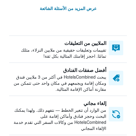
عرض المزيد من الأسئلة الشائعة
الملايين من التعليقات
تقييمات وتعليقات حقيقية من ملايين النزلاء، مثلك
تمامًا. احجز إقامتك المثالية بكل ثقة!
أفضل صفقات الفنادق
يبحث HotelsCombined في أكثر من 3 ملايين فندق
ومكان إقامة ويجمعهم في مكان واحد حتى تتمكن من
مقارنة أماكن الإقامة المثالية.
إلغاء مجاني
من الوارد أن تتغير الخطط — نتفهم ذلك. ولهذا يمكنك
البحث وحجز فنادق وأماكن إقامة على
HotelsCombined من وكالات السفر التي تقدم خدمة
الإلغاء المجاني