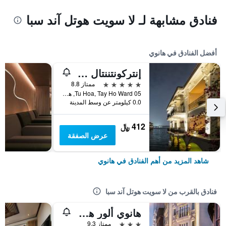
فنادق مشابهة لـ لا سويت هوتل آند سبا
أفضل الفنادق في هانوي
إنتركونتننتال هانوي يستليك
5 نجوم
ممتاز 8.8
05 Tu Hoa, Tay Ho Ward, هانوي, فيتنام
0.0 كيلومتر عن وسط المدينة
412 ﷼
عرض الصفقة
شاهد المزيد من أهم الفنادق في هانوي
فنادق بالقرب من لا سويت هوتل آند سبا
هانوي ألور هوتل
3 نجوم
ممتاز 9.3