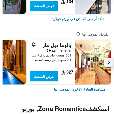
134 ﷼
عرض الصفقة
شاهد أرخص الفنادق في بورتو فولارتا
الفنادق الموصى بها
بالوما ديل مار
3 نجوم
جيد 6.9
Honduras, 309, بورتو فولارتا, ولاية خاليسكو, المكسيك
2.4 كيلومتر عن وسط المدينة
327 ﷼
عرض الصفقة
مشاهدة الفنادق الأخرى الموصى بها
استكشفZona Romantica, بورتو