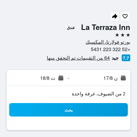
La Terraza Inn
فندق
3 نجوم
بورتو فولارتا، المكسيك
+52 322 223 5431
جيد
64 من التقييمات تم التحقق منها
7.7
ن 17/8
-
ث 18/8
2 من الضيوف، غرفة واحدة
بحث