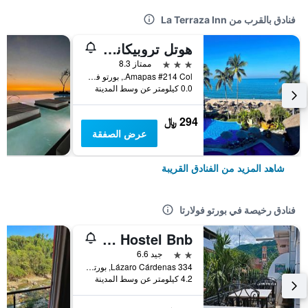
فنادق بالقرب من La Terraza Inn
هوتل تروبيكانا - نير أولاس ألتاس ستريت
3 نجوم
ممتاز 8.3
Amapas #214 Col., بورتو فولارتا, ولاية خاليسكو, المكسيك
0.0 كيلومتر عن وسط المدينة
294 ﷼
عرض الصفقة
شاهد المزيد من الفنادق القريبة
فنادق رخيصة في بورتو فولارتا
Alexandross Hostel Bnb
2 نجمتين
جيد 6.6
334 Lázaro Cárdenas, بورتو فولارتا, ولاية خاليسكو, المكسيك
4.2 كيلومتر عن وسط المدينة