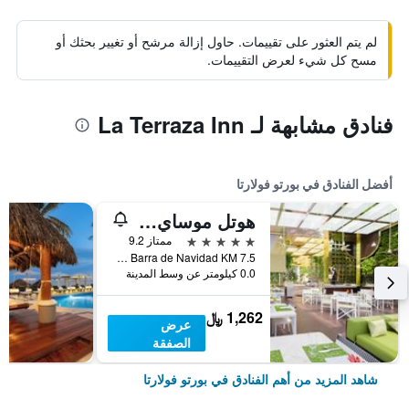
لم يتم العثور على تقييمات. حاول إزالة مرشح أو تغيير بحثك أو
مسح كل شيء لعرض التقييمات.
فنادق مشابهة لـ La Terraza Inn
أفضل الفنادق في بورتو فولارتا
هوتل موساي بويرتو فالارتا أدالتس ٔنل
5 نجوم
ممتاز 9.2
Carretera a Barra de Navidad KM 7.5, بورتو فولارتا, ولاية خاليسكو, المكسيك
0.0 كيلومتر عن وسط المدينة
1,262 ﷼
عرض
الصفقة
شاهد المزيد من أهم الفنادق في بورتو فولارتا