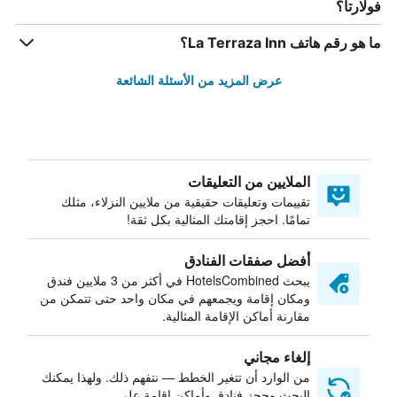
فولارتا؟
ما هو رقم هاتف La Terraza Inn؟
عرض المزيد من الأسئلة الشائعة
الملايين من التعليقات
تقييمات وتعليقات حقيقية من ملايين النزلاء، مثلك
تمامًا. احجز إقامتك المثالية بكل ثقة!
أفضل صفقات الفنادق
يبحث HotelsCombined في أكثر من 3 ملايين فندق
ومكان إقامة ويجمعهم في مكان واحد حتى تتمكن من
مقارنة أماكن الإقامة المثالية.
إلغاء مجاني
من الوارد أن تتغير الخطط — نتفهم ذلك. ولهذا يمكنك
البحث وحجز فنادق وأماكن إقامة على