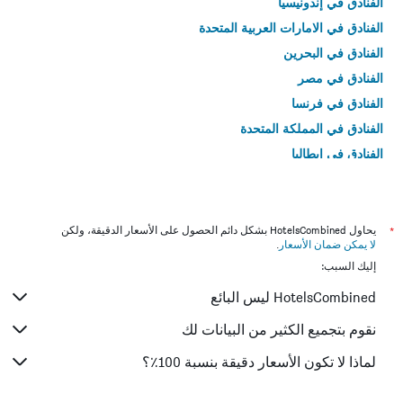
الفنادق في إندونيسيا
الفنادق في الامارات العربية المتحدة
الفنادق في البحرين
الفنادق في مصر
الفنادق في فرنسا
الفنادق في المملكة المتحدة
الفنادق في إيطاليا
الفنادق في تايلاند
*
يحاول HotelsCombined بشكل دائم الحصول على الأسعار الدقيقة، ولكن
لا يمكن ضمان الأسعار
.
إليك السبب:
HotelsCombined ليس البائع
نقوم بتجميع الكثير من البيانات لك
لماذا لا تكون الأسعار دقيقة بنسبة 100٪؟