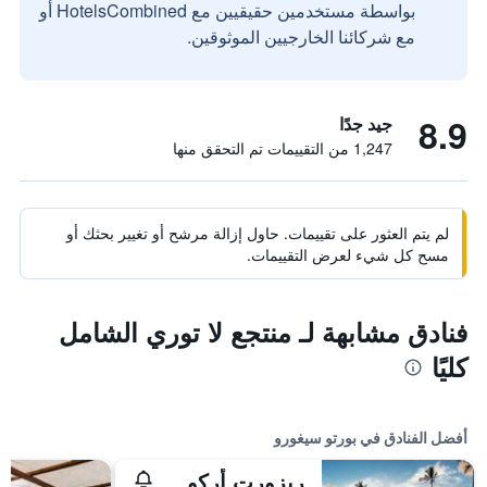
بواسطة مستخدمين حقيقيين مع HotelsCombined أو
مع شركائنا الخارجيين الموثوقين.
8.9
جيد جدًا
1,247 من التقييمات تم التحقق منها
لم يتم العثور على تقييمات. حاول إزالة مرشح أو تغيير بحثك أو
مسح كل شيء لعرض التقييمات.
فنادق مشابهة لـ منتجع لا توري الشامل
كليًا
أفضل الفنادق في بورتو سيغورو
ريزورت أركوبالين و -ر امل جميع الخدمات