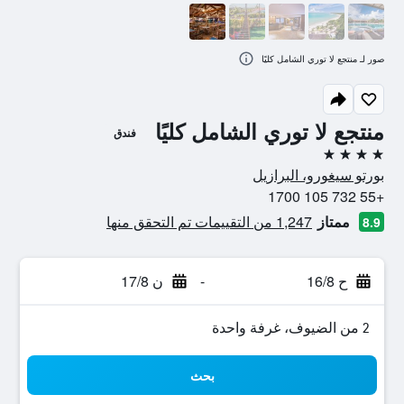
صور لـ منتجع لا توري الشامل كليًا
منتجع لا توري الشامل كليًا
فندق
4 نجوم
بورتو سيغورو، البرازيل
+55 732 105 1700
ممتاز
1,247 من التقييمات تم التحقق منها
8.9
ح 16/8
-
ن 17/8
2 من الضيوف، غرفة واحدة
بحث