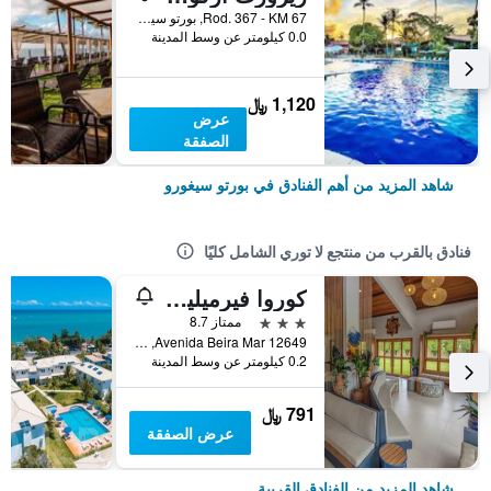
Rod. 367 - KM 67, بورتو سيغورو, البرازيل
0.0 كيلومتر عن وسط المدينة
1,120 ﷼
عرض
الصفقة
شاهد المزيد من أهم الفنادق في بورتو سيغورو
فنادق بالقرب من منتجع لا توري الشامل كليًا
كوروا فيرميليا بيتش بسعر شامل جميع الخدمات
3 نجوم
ممتاز 8.7
Avenida Beira Mar 12649, بورتو سيغورو, البرازيل
0.2 كيلومتر عن وسط المدينة
791 ﷼
عرض الصفقة
شاهد المزيد من الفنادق القريبة