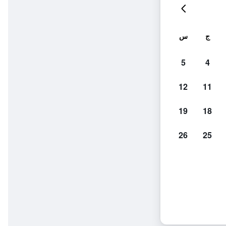
ج
س
5
4
12
11
19
18
26
25