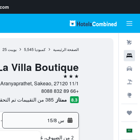
.com
رحلات طيران
الصفحة الرئيسية
كمبوديا
5,545
بويبت
25
فنادق
La Villa Boutique
سيارات
3 نجوم
حزم العروض
11/1 Moo 1 Bankhong T. Aranyaprathet, Sakeao, 27120, بويبت, محافظة بانتياي مينتشي, كمبوديا
+66 89 832 8088
استكشاف
ممتاز
385 من التقييمات تم التحقق منها
8.3
رحلات
س 15/8
-
العَرَبِيَّة
2 من الضيوف، غرفة واحدة