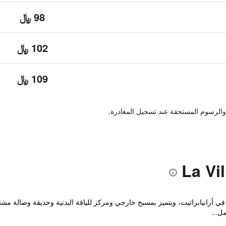
98 ﷼
102 ﷼
109 ﷼
والرسوم المستحقة عند تسجيل المغادرة.
ع مكان إقامة "La Villa Boutique hotel" في أرانيابراثيت، ويتميز بمسبح خارجي ومركز للياقة البدنية 
ل...