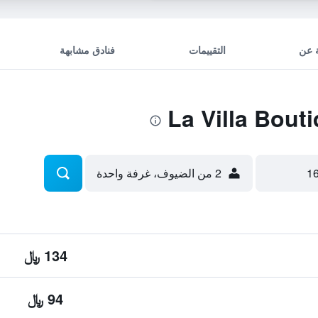
 عن
التقييمات
فنادق مشابهة
2 من الضيوف، غرفة واحدة
134 ﷼
94 ﷼