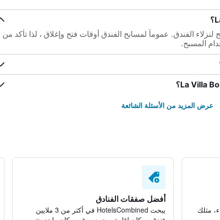
جد في La Villa Boutique مسبح لنزلاء الفندق. عموماً لمسابح الفندق أوقات فتح وإغلاق ، لذا تأكد من
دام المسبح.
عرض المزيد من الأسئلة الشائعة
أفضل صفقات الفنادق
ء، مثلك
يبحث HotelsCombined في أكثر من 3 ملايين
فندق ومكان إقامة ويجمعهم في مكان واحد حتى