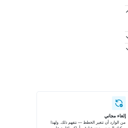
إلغاء مجاني
من الوارد أن تتغير الخطط — نتفهم ذلك. ولهذا
يمكنك البحث وحجز فنادق وأماكن إقامة على