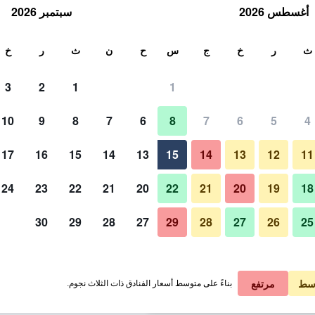
أغسطس 2026
سبتمبر 2026
ث
ث
ر
خ
ج
س
ح
ن
ث
ر
خ
3
2
1
1
 الواحدة
10
9
8
7
6
8
7
6
5
4
لي في الليلة
17
16
15
14
13
15
14
13
12
11
 ﷼
عرض الصفقة
24
23
22
21
20
22
21
20
19
18
30
29
28
27
29
28
27
26
25
 ﷼
عرض الصفقة
 ﷼
عرض الصفقة
سط
مرتفع
بناءً على متوسط أسعار الفنادق ذات الثلاث نجوم.