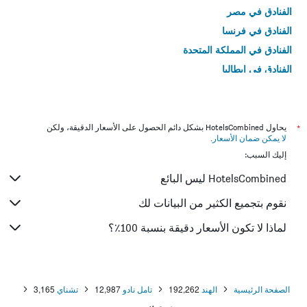
الفنادق في مصر
الفنادق في فرنسا
الفنادق في المملكة المتحدة
الفنادق في إيطاليا
الفنادق في تايلاند
*
يحاول HotelsCombined بشكل دائم الحصول على الأسعار الدقيقة، ولكن
لا يمكن ضمان الأسعار
.
إليك السبب:
HotelsCombined ليس البائع
نقوم بتجميع الكثير من البيانات لك
لماذا لا تكون الأسعار دقيقة بنسبة 100٪؟
الصفحة الرئيسية
الهند
192,262
تامل نادو
12,987
تشناي
3,165