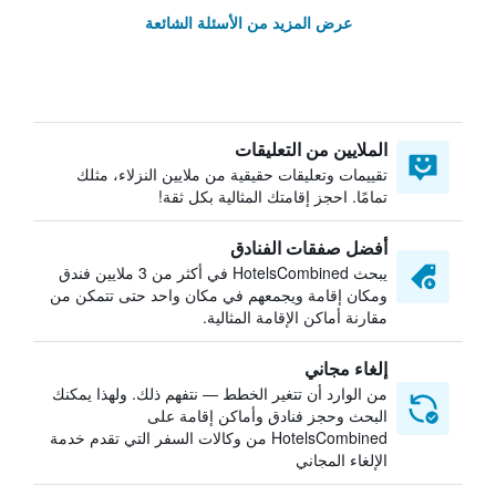
عرض المزيد من الأسئلة الشائعة
الملايين من التعليقات
تقييمات وتعليقات حقيقية من ملايين النزلاء، مثلك
تمامًا. احجز إقامتك المثالية بكل ثقة!
أفضل صفقات الفنادق
يبحث HotelsCombined في أكثر من 3 ملايين فندق
ومكان إقامة ويجمعهم في مكان واحد حتى تتمكن من
مقارنة أماكن الإقامة المثالية.
إلغاء مجاني
من الوارد أن تتغير الخطط — نتفهم ذلك. ولهذا يمكنك
البحث وحجز فنادق وأماكن إقامة على
HotelsCombined من وكالات السفر التي تقدم خدمة
الإلغاء المجاني