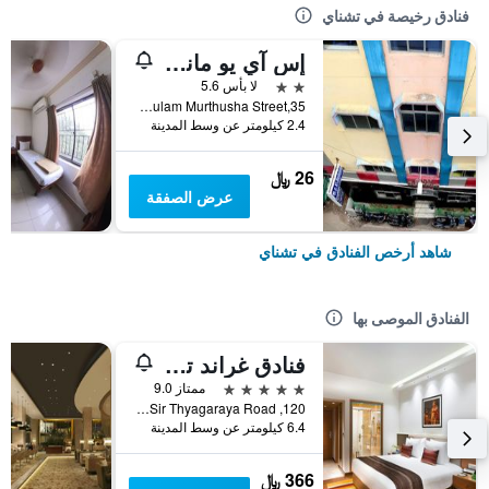
فنادق رخيصة في تشناي
إس آي يو مانشين لودج
2 نجمتين
لا بأس 5.6
35,Gulam Murthusha Street, تشناي, الهند
2.4 كيلومتر عن وسط المدينة
26 ﷼
عرض الصفقة
شاهد أرخص الفنادق في تشناي
الفنادق الموصى بها
فنادق غراند تشيناي باي جي آر تي
5 نجوم
ممتاز 9.0
120, Sir Thyagaraya Road, تشناي, الهند
6.4 كيلومتر عن وسط المدينة
366 ﷼