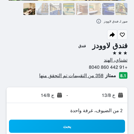
صور لـ فندق لاوودز
فندق لاوودز
فندق
3 نجوم
تشناي، الهند
+91 442 860 8040
ممتاز
358 من التقييمات تم التحقق منها
8.1
خ 13/8
-
ج 14/8
2 من الضيوف، غرفة واحدة
بحث