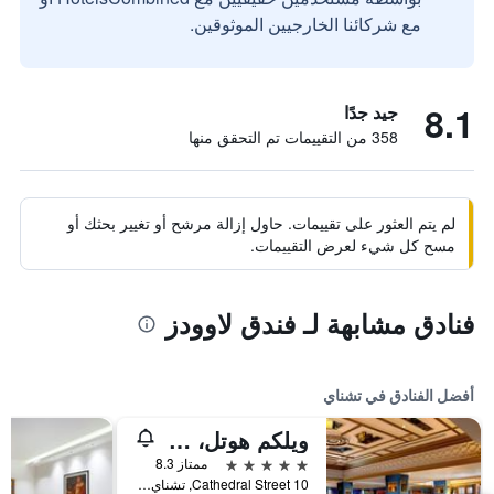
مع شركائنا الخارجيين الموثوقين.
8.1
جيد جدًا
358 من التقييمات تم التحقق منها
لم يتم العثور على تقييمات. حاول إزالة مرشح أو تغيير بحثك أو
مسح كل شيء لعرض التقييمات.
فنادق مشابهة لـ فندق لاوودز
أفضل الفنادق في تشناي
ويلكم هوتل، آي تي سي هوتلز، كاثيدرال رود، تشيناي
5 نجوم
ممتاز 8.3
10 Cathedral Street, تشناي, الهند