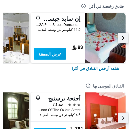
فنادق رخيصة في أكرا
إن سايد جيست هاوس
2A Pine Street, Dansoman, أكرا, غانا
11.0 كيلومتر عن وسط المدينة
93 ﷼
عرض الصفقة
شاهد أرخص الفنادق في أكرا
الفنادق الموصى بها
أجنحة برستيج
3 نجوم
جيد 7.1
Lokko Road Off The Oxford Street, أكرا, غانا
4.6 كيلومتر عن وسط المدينة
364 ﷼