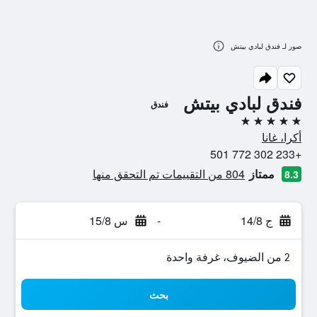
صور لـ فندق لبادي بيتش
فندق لبادي بيتش
فندق
5 نجوم
أكرا، غانا
+233 302 772 501
ممتاز
804 من التقييمات تم التحقق منها
8.3
ج 14/8
-
س 15/8
2 من الضيوف، غرفة واحدة
بحث