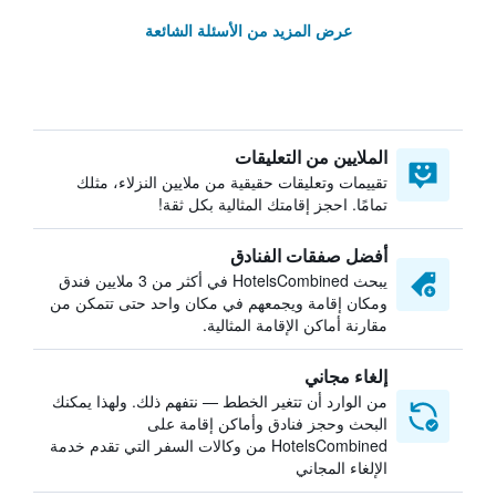
عرض المزيد من الأسئلة الشائعة
الملايين من التعليقات
تقييمات وتعليقات حقيقية من ملايين النزلاء، مثلك
تمامًا. احجز إقامتك المثالية بكل ثقة!
أفضل صفقات الفنادق
يبحث HotelsCombined في أكثر من 3 ملايين فندق
ومكان إقامة ويجمعهم في مكان واحد حتى تتمكن من
مقارنة أماكن الإقامة المثالية.
إلغاء مجاني
من الوارد أن تتغير الخطط — نتفهم ذلك. ولهذا يمكنك
البحث وحجز فنادق وأماكن إقامة على
HotelsCombined من وكالات السفر التي تقدم خدمة
الإلغاء المجاني