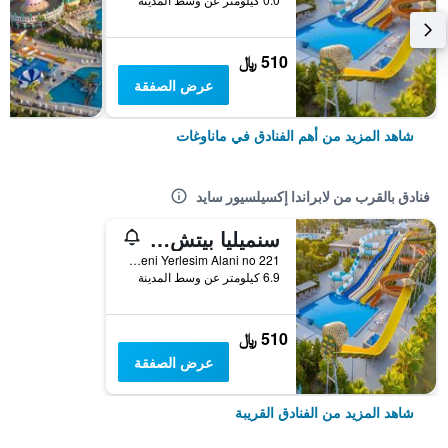
510 ﷼
عرض الصفقة
شاهد المزيد من أهم الفنادق في ماناوغات
فنادق بالقرب من لابراندا إكسيلسيور سايد
سنميليا بيتش ريزورت هوتل آند سبا
Kizilagac Mah Yeni Yerlesim Alani no 221, ماناوغات, تركيا
6.9 كيلومتر عن وسط المدينة
510 ﷼
عرض الصفقة
شاهد المزيد من الفنادق القريبة