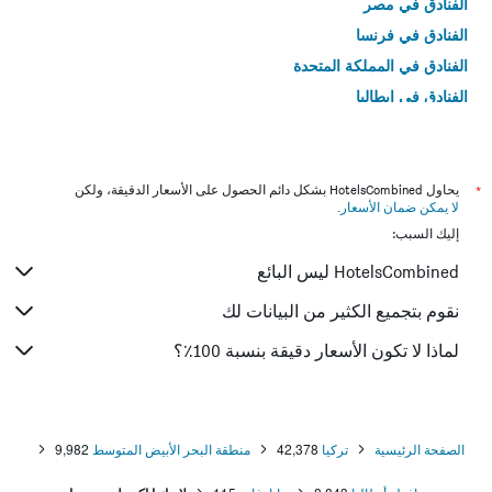
الفنادق في مصر
الفنادق في فرنسا
الفنادق في المملكة المتحدة
الفنادق في إيطاليا
الفنادق في تايلاند
*
يحاول HotelsCombined بشكل دائم الحصول على الأسعار الدقيقة، ولكن
لا يمكن ضمان الأسعار
.
إليك السبب:
HotelsCombined ليس البائع
نقوم بتجميع الكثير من البيانات لك
لماذا لا تكون الأسعار دقيقة بنسبة 100٪؟
الصفحة الرئيسية
تركيا
42,378
منطقة البحر الأبيض المتوسط
9,982