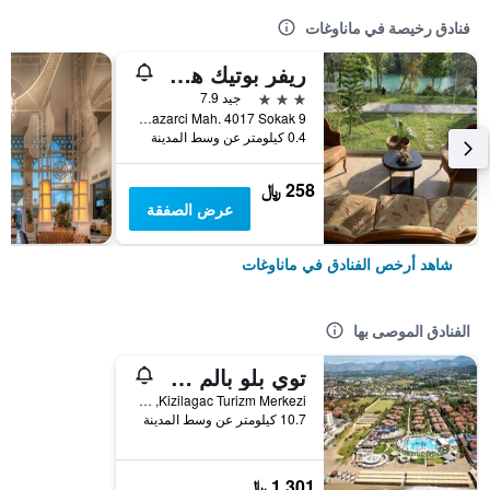
فنادق رخيصة في ماناوغات
ريفر بوتيك هوتل
3 نجوم
جيد 7.9
Yukari Pazarci Mah. 4017 Sokak 9, ماناوغات, تركيا
0.4 كيلومتر عن وسط المدينة
258 ﷼
عرض الصفقة
شاهد أرخص الفنادق في ماناوغات
الفنادق الموصى بها
توي بلو بالم غاردين
Kizilagac Turizm Merkezi, ماناوغات, تركيا
10.7 كيلومتر عن وسط المدينة
1,301 ﷼