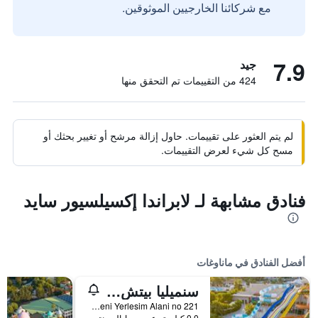
مع شركائنا الخارجيين الموثوقين.
7.9
جيد
424 من التقييمات تم التحقق منها
لم يتم العثور على تقييمات. حاول إزالة مرشح أو تغيير بحثك أو
مسح كل شيء لعرض التقييمات.
فنادق مشابهة لـ لابراندا إكسيلسيور سايد
أفضل الفنادق في ماناوغات
سنميليا بيتش ريزورت هوتل آند سبا
Kizilagac Mah Yeni Yerlesim Alani no 221, ماناوغات, تركيا
0.0 كيلومتر عن وسط المدينة