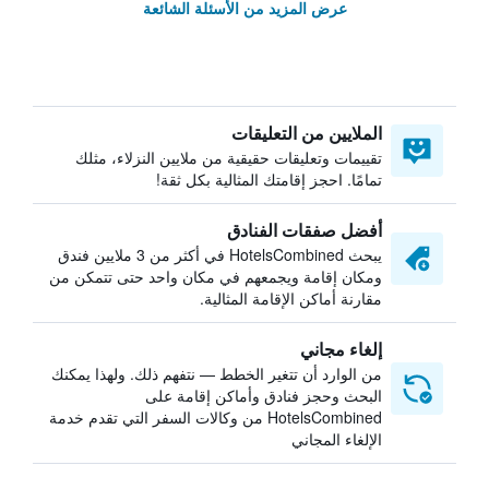
عرض المزيد من الأسئلة الشائعة
الملايين من التعليقات
تقييمات وتعليقات حقيقية من ملايين النزلاء، مثلك
تمامًا. احجز إقامتك المثالية بكل ثقة!
أفضل صفقات الفنادق
يبحث HotelsCombined في أكثر من 3 ملايين فندق
ومكان إقامة ويجمعهم في مكان واحد حتى تتمكن من
مقارنة أماكن الإقامة المثالية.
إلغاء مجاني
من الوارد أن تتغير الخطط — نتفهم ذلك. ولهذا يمكنك
البحث وحجز فنادق وأماكن إقامة على
HotelsCombined من وكالات السفر التي تقدم خدمة
الإلغاء المجاني