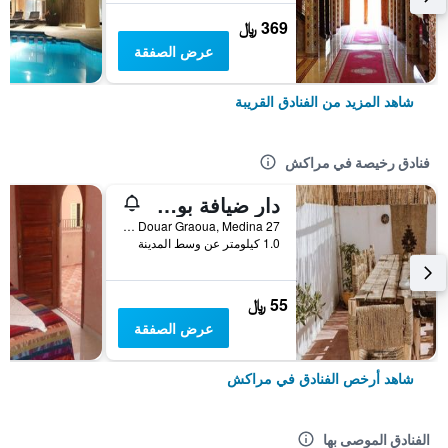
369 ﷼
عرض الصفقة
شاهد المزيد من الفنادق القريبة
فنادق رخيصة في مراكش
دار ضيافة بوهو 27، مراكش
27 Derb Cherkaoui Douar Graoua, Medina, مراكش, المغرب
1.0 كيلومتر عن وسط المدينة
55 ﷼
عرض الصفقة
شاهد أرخص الفنادق في مراكش
الفنادق الموصى بها