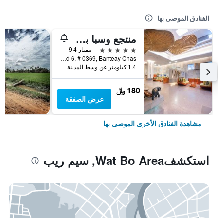
الفنادق الموصى بها
منتجع وسبا بوراي أنغكور
5 نجوم
ممتاز 9.4
National Road 6, # 0369, Banteay Chas, سيم ريب, كمبوديا
1.4 كيلومتر عن وسط المدينة
180 ﷼
عرض الصفقة
مشاهدة الفنادق الأخرى الموصى بها
استكشفWat Bo Area, سيم ريب