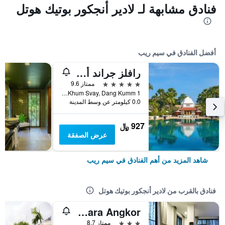
فنادق مشابهة لـ لادير أنجكور بوتيك هوتل
أفضل الفنادق في سيم ريب
رافلز جراند أوتل دانجكور
5 نجوم
ممتاز 9.6
1 Vithei Charles de Gaulle, Khum Svay, Dang Kumm, سيم ريب, كمبوديا
0.0 كيلومتر عن وسط المدينة
927 ﷼
عرض الصفقة
شاهد المزيد من أهم الفنادق في سيم ريب
فنادق بالقرب من لادير أنجكور بوتيك هوتل
Vihara Angkor
3 نجوم
ممتاز 8.7