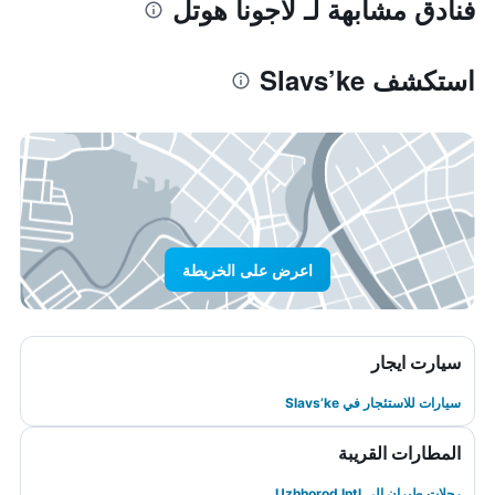
فنادق مشابهة لـ لاجونا هوتل
استكشف Slavs’ke
اعرض على الخريطة
سيارت ايجار
سيارات للاستئجار في Slavs’ke
المطارات القريبة
رحلات طيران إلى Uzhhorod Intl