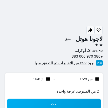
لاجونا هوتل
فندق
2 نجمتين
Slavs’ke، أوكرانيا
+380 970 000 383
جيد
222 من التقييمات تم التحقق منها
7.9
س 15/8
-
ح 16/8
2 من الضيوف، غرفة واحدة
بحث