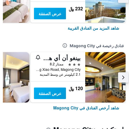
232 ﷼
عرض الصفقة
شاهد المزيد من الفنادق القريبة
فنادق رخيصة في Magong City
بينغو أن أي هوتل
3 نجوم
ممتاز 8.2
No. 105, Zhong Xiao Road, Magong City, تايوان
2.1 كيلومتر عن وسط المدينة
120 ﷼
عرض الصفقة
شاهد أرخص الفنادق في Magong City