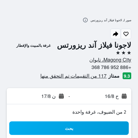
صور لـ لاجونا فيلاز آند ريزورتس
لاجونا فيلاز آند ريزورتس
غرفة بالمبيت والإفطار
3 نجوم
Magong City، تايوان
+886 952 786 368
ممتاز
117 من التقييمات تم التحقق منها
9.3
ح 16/8
-
ن 17/8
2 من الضيوف، غرفة واحدة
بحث