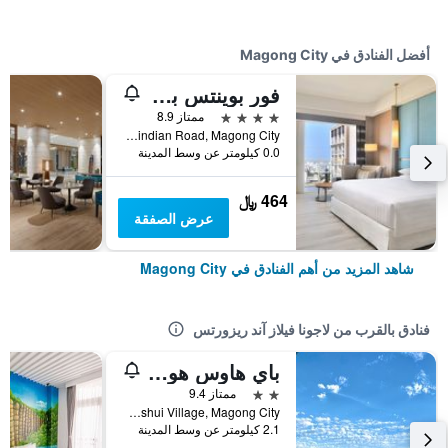
أفضل الفنادق في Magong City
فور بوينتس باي شيراتون بينغو
4 نجوم
ممتاز 8.9
No 197 Xindian Road, Magong City, تايوان
0.0 كيلومتر عن وسط المدينة
464 ﷼
عرض الصفقة
شاهد المزيد من أهم الفنادق في Magong City
فنادق بالقرب من لاجونا فيلاز آند ريزورتس
باي هاوس هوستل بينجهو
2 نجمتين
ممتاز 9.4
No.17-26 Shanshui Village, Magong City, تايوان
2.1 كيلومتر عن وسط المدينة