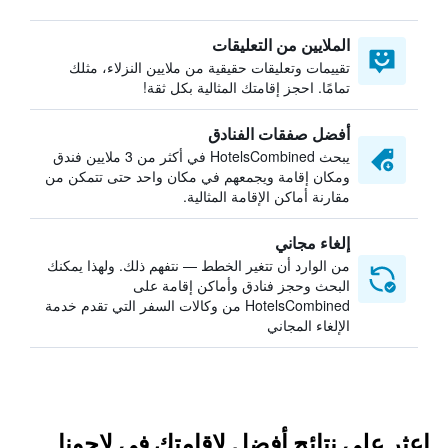
الملايين من التعليقات
تقييمات وتعليقات حقيقية من ملايين النزلاء، مثلك
تمامًا. احجز إقامتك المثالية بكل ثقة!
أفضل صفقات الفنادق
يبحث HotelsCombined في أكثر من 3 ملايين فندق
ومكان إقامة ويجمعهم في مكان واحد حتى تتمكن من
مقارنة أماكن الإقامة المثالية.
إلغاء مجاني
من الوارد أن تتغير الخطط — نتفهم ذلك. ولهذا يمكنك
البحث وحجز فنادق وأماكن إقامة على
HotelsCombined من وكالات السفر التي تقدم خدمة
الإلغاء المجاني
اعثر على نتائج أفضل لإقامتك في لاجونا